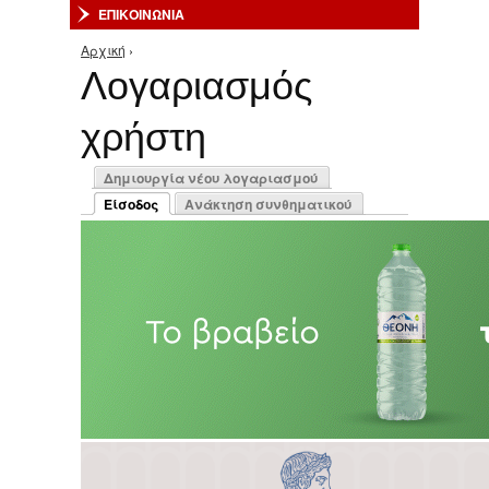
ΕΠΙΚΟΙΝΩΝΙΑ
Αρχική
›
Είστε εδώ
Λογαριασμός
χρήστη
Πρωτεύουσες καρτέλες
Δημιουργία νέου λογαριασμού
Είσοδος
Ανάκτηση συνθηματικού
(ενεργή καρτέλα)