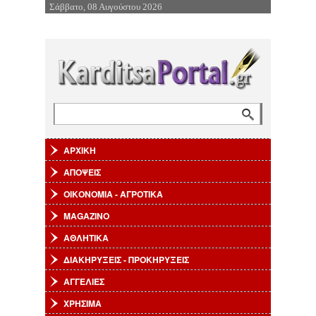
Σάββατο, 08 Αυγούστου 2026
Επιστροφή στην Πλοήγηση
Αναζήτηση
Φόρμα αναζήτησης
ΑΡΧΙΚΗ
ΑΠΟΨΕΙΣ
ΟΙΚΟΝΟΜΙΑ - ΑΓΡΟΤΙΚΑ
MAGAZINO
ΑΘΛΗΤΙΚΑ
ΔΙΑΚΗΡΥΞΕΙΣ - ΠΡΟΚΗΡΥΞΕΙΣ
ΑΓΓΕΛΙΕΣ
ΧΡΗΣΙΜΑ