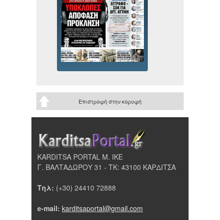
Επιστροφή στην κορυφή
KARDITSA PORTAL Μ. ΙΚΕ
Γ. ΒΑΛΤΑΔΩΡΟΥ 31 - ΤΚ: 43100 ΚΑΡΔΙΤΣΑ
Τηλ:
(+30) 24410 72888
e-mail:
karditsaportal@gmail.com