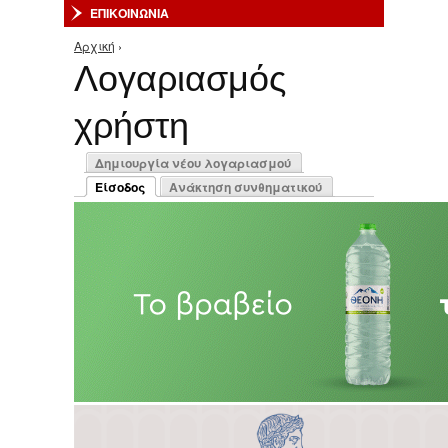
ΕΠΙΚΟΙΝΩΝΙΑ
Αρχική
›
Είστε εδώ
Λογαριασμός
χρήστη
Πρωτεύουσες καρτέλες
Δημιουργία νέου λογαριασμού
Είσοδος
Ανάκτηση συνθηματικού
(ενεργή καρτέλα)