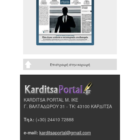
Επιστροφή στην κορυφή
KARDITSA PORTAL Μ. ΙΚΕ
Γ. ΒΑΛΤΑΔΩΡΟΥ 31 - ΤΚ: 43100 ΚΑΡΔΙΤΣΑ
Τηλ:
(+30) 24410 72888
e-mail:
karditsaportal@gmail.com