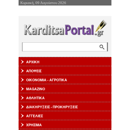
Κυριακή, 09 Αυγούστου 2026
Επιστροφή στην Πλοήγηση
Αναζήτηση
Φόρμα αναζήτησης
ΑΡΧΙΚΗ
ΑΠΟΨΕΙΣ
ΟΙΚΟΝΟΜΙΑ - ΑΓΡΟΤΙΚΑ
MAGAZINO
ΑΘΛΗΤΙΚΑ
ΔΙΑΚΗΡΥΞΕΙΣ - ΠΡΟΚΗΡΥΞΕΙΣ
ΑΓΓΕΛΙΕΣ
ΧΡΗΣΙΜΑ