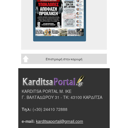
Επιστροφή στην κορυφή
KARDITSA PORTAL Μ. ΙΚΕ
Γ. ΒΑΛΤΑΔΩΡΟΥ 31 - ΤΚ: 43100 ΚΑΡΔΙΤΣΑ
Τηλ:
(+30) 24410 72888
e-mail:
karditsaportal@gmail.com