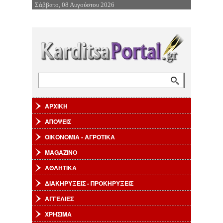
Σάββατο, 08 Αυγούστου 2026
Επιστροφή στην Πλοήγηση
Αναζήτηση
Φόρμα αναζήτησης
ΑΡΧΙΚΗ
ΑΠΟΨΕΙΣ
ΟΙΚΟΝΟΜΙΑ - ΑΓΡΟΤΙΚΑ
MAGAZINO
ΑΘΛΗΤΙΚΑ
ΔΙΑΚΗΡΥΞΕΙΣ - ΠΡΟΚΗΡΥΞΕΙΣ
ΑΓΓΕΛΙΕΣ
ΧΡΗΣΙΜΑ