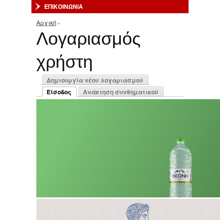
ΕΠΙΚΟΙΝΩΝΙΑ
Αρχική
›
Είστε εδώ
Λογαριασμός
χρήστη
Πρωτεύουσες καρτέλες
Δημιουργία νέου λογαριασμού
Είσοδος
Ανάκτηση συνθηματικού
(ενεργή καρτέλα)