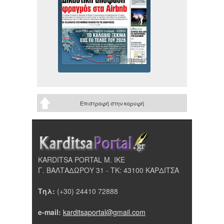
Επιστροφή στην κορυφή
KARDITSA PORTAL Μ. ΙΚΕ
Γ. ΒΑΛΤΑΔΩΡΟΥ 31 - ΤΚ: 43100 ΚΑΡΔΙΤΣΑ
Τηλ:
(+30) 24410 72888
e-mail:
karditsaportal@gmail.com