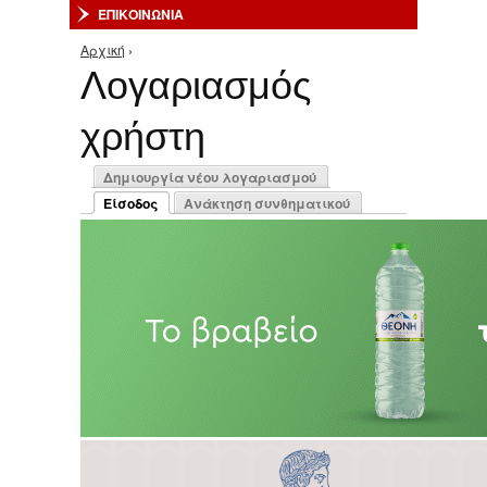
ΕΠΙΚΟΙΝΩΝΙΑ
Αρχική
›
Είστε εδώ
Λογαριασμός
χρήστη
Πρωτεύουσες καρτέλες
Δημιουργία νέου λογαριασμού
Είσοδος
Ανάκτηση συνθηματικού
(ενεργή καρτέλα)