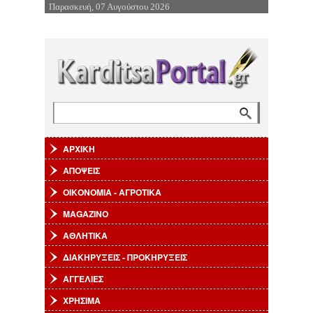
Παρασκευή, 07 Αυγούστου 2026
Επιστροφή στην Πλοήγηση
Αναζήτηση
Φόρμα αναζήτησης
ΑΡΧΙΚΗ
ΑΠΟΨΕΙΣ
ΟΙΚΟΝΟΜΙΑ - ΑΓΡΟΤΙΚΑ
MAGAZINO
ΑΘΛΗΤΙΚΑ
ΔΙΑΚΗΡΥΞΕΙΣ - ΠΡΟΚΗΡΥΞΕΙΣ
ΑΓΓΕΛΙΕΣ
ΧΡΗΣΙΜΑ