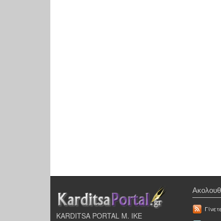
Ακολουθ
Γίνετ
KARDITSA PORTAL Μ. ΙΚΕ