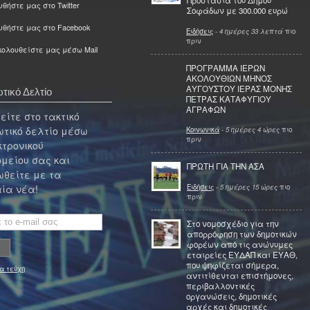
Προστασία του Δήμου
θήστε μας στο Twitter
Σοφάδων με 300.000 ευρώ
υθήστε μας στο Facebook
Ειδήσεις
-
4 ημέρες 33 λεπτά
πιο
πριν
ολουθείστε μας μέσω Mail
ΠΡΟΓΡΑΜΜΑ ΙΕΡΩΝ
ΑΚΟΛΟΥΘΙΩΝ ΜΗΝΟΣ
ΑΥΓΟΥΣΤΟΥ ΙΕΡΑΣ ΜΟΝΗΣ
τικό Δελτίο
ΠΕΤΡΑΣ ΚΑΤΑΦΥΓΙΟΥ
ΑΓΡΑΦΩΝ
ίτε στο τακτικό
τικό δελτίο μέσω
Κοινωνικά
-
5 ημέρες 4 ώρες
πιο
πριν
κτρονικού
μείου σας και
ΠΡΩΤΗ ΓΙΑ ΤΗΝ ΑΣΑ
θείτε με τα
Ειδήσεις
-
5 ημέρες 15 ώρες
πιο
ία νέα!
πριν
Στο νομοσχέδιο για την
απορρόφηση των δημοτικών
φορέων από τις ανώνυμες
εταιρείες ΕΥΔΑΠ και ΕΥΑΘ,
που ψηφίζεται σήμερα,
α τεύχη
αντιτίθενται επιστήμονες,
περιβαλλοντικές
οργανώσεις, δημοτικές
αρχές και δημοτικές