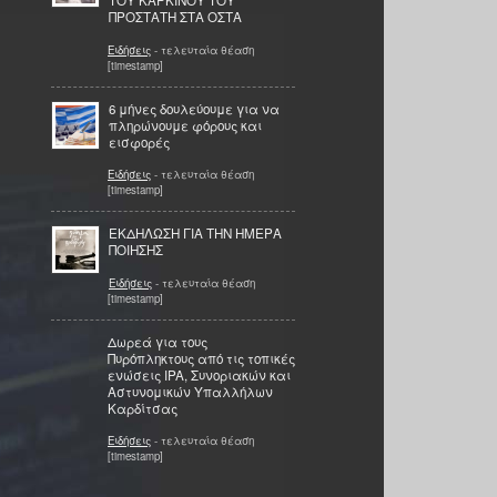
ΤΟΥ ΚΑΡΚΙΝΟΥ ΤΟΥ
ΠΡΟΣΤΑΤΗ ΣΤΑ ΟΣΤΑ
Ειδήσεις
- τελευταία θέαση
[timestamp]
6 μήνες δουλεύουμε για να
πληρώνουμε φόρους και
εισφορές
Ειδήσεις
- τελευταία θέαση
[timestamp]
ΕΚΔΗΛΩΣΗ ΓΙΑ ΤΗΝ ΗΜΕΡΑ
ΠΟΙΗΣΗΣ
Ειδήσεις
- τελευταία θέαση
[timestamp]
Δωρεά για τους
Πυρόπληκτους από τις τοπικές
ενώσεις IPA, Συνοριακών και
Αστυνομικών Υπαλλήλων
Καρδίτσας
Ειδήσεις
- τελευταία θέαση
[timestamp]