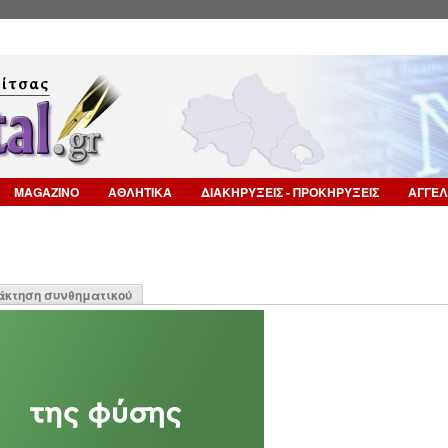
Επιστροφή στην Πλοήγηση
MAGAZINO
ΑΘΛΗΤΙΚΑ
ΔΙΑΚΗΡΥΞΕΙΣ - ΠΡΟΚΗΡΥΞΕΙΣ
ΑΓΓΕΛ
η
άκτηση συνθηματικού
α)