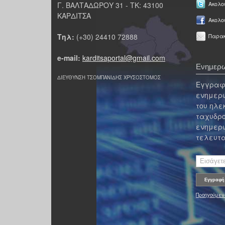
Γ. ΒΑΛΤΑΔΩΡΟΥ 31 - ΤΚ: 43100
Ακολου
ΚΑΡΔΙΤΣΑ
Ακολο
Τηλ:
(+30) 24410 72888
Παρακ
e-mail:
karditsaportal@gmail.com
Ενημερω
ΔΙΕΥΘΥΝΣΗ ΤΣΟΜΠΑΝΙΔΗΣ ΧΡΥΣΟΣΤΟΜΟΣ
Εγγραφε
ενημερω
του ηλε
ταχυδρο
ενημερω
τελευτα
Προηγούμεν