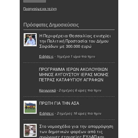
Προηγούμενα τεύχη
Πρόσφατες Δημοσιεύσεις
Η Περιφέρεια Θεσσαλίας ενισχύει
την Πολιτική Προστασία του Δήμου
Σοφάδων με 300.000 ευρώ
Ειδήσεις
-
πιο πριν
1ημέρα 1 ώρα
ΠΡΟΓΡΑΜΜΑ ΙΕΡΩΝ ΑΚΟΛΟΥΘΙΩΝ
ΜΗΝΟΣ ΑΥΓΟΥΣΤΟΥ ΙΕΡΑΣ ΜΟΝΗΣ
ΠΕΤΡΑΣ ΚΑΤΑΦΥΓΙΟΥ ΑΓΡΑΦΩΝ
Κοινωνικά
-
πιο πριν
2 ημέρες 6 ώρες
ΠΡΩΤΗ ΓΙΑ ΤΗΝ ΑΣΑ
Ειδήσεις
-
πιο πριν
2 ημέρες 16 ώρες
Στο νομοσχέδιο για την απορρόφηση
των δημοτικών φορέων από τις
ανώνυμες εταιρείες ΕΥΔΑΠ και