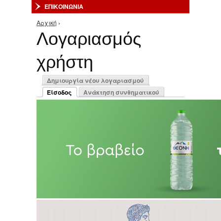
ΕΠΙΚΟΙΝΩΝΙΑ
Αρχική
›
Είστε εδώ
Λογαριασμός
χρήστη
Πρωτεύουσες καρτέλες
Δημιουργία νέου λογαριασμού
Είσοδος
Ανάκτηση συνθηματικού
(ενεργή καρτέλα)