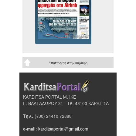
Επιστροφή στην κορυφή
KARDITSA PORTAL Μ. ΙΚΕ
Γ. ΒΑΛΤΑΔΩΡΟΥ 31 - ΤΚ: 43100 ΚΑΡΔΙΤΣΑ
Τηλ:
(+30) 24410 72888
e-mail:
karditsaportal@gmail.com