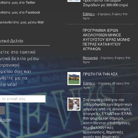
Προστασία του Δήμου
θήστε μας στο Twitter
Σοφάδων με 300.000 ευρώ
υθήστε μας στο Facebook
Ειδήσεις
-
2 ημέρες 5 ώρες
πιο
πριν
ολουθείστε μας μέσω Mail
ΠΡΟΓΡΑΜΜΑ ΙΕΡΩΝ
ΑΚΟΛΟΥΘΙΩΝ ΜΗΝΟΣ
ΑΥΓΟΥΣΤΟΥ ΙΕΡΑΣ ΜΟΝΗΣ
τικό Δελτίο
ΠΕΤΡΑΣ ΚΑΤΑΦΥΓΙΟΥ
ΑΓΡΑΦΩΝ
ίτε στο τακτικό
τικό δελτίο μέσω
Κοινωνικά
-
3 ημέρες 9 ώρες
πιο
πριν
κτρονικού
μείου σας και
ΠΡΩΤΗ ΓΙΑ ΤΗΝ ΑΣΑ
θείτε με τα
Ειδήσεις
-
3 ημέρες 20 ώρες
πιο
ία νέα!
πριν
Στο νομοσχέδιο για την
απορρόφηση των δημοτικών
φορέων από τις ανώνυμες
εταιρείες ΕΥΔΑΠ και ΕΥΑΘ,
που ψηφίζεται σήμερα,
α τεύχη
αντιτίθενται επιστήμονες,
περιβαλλοντικές
οργανώσεις, δημοτικές
αρχές και δημοτικές