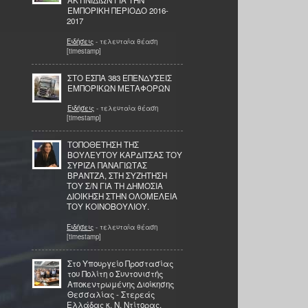
ΑΚΤΙΝΙΔΙΩΝ ΓΙΑ ΤΗΝ
ΕΜΠΟΡΙΚΗ ΠΕΡΙΟΔΟ 2016-
2017
Ειδήσεις
- τελευταία θέαση
[timestamp]
ΣΤΟ ΕΣΠΑ 383 ΕΠΕΝΔΥΣΕΙΣ
ΕΜΠΟΡΙΚΩΝ ΜΕΤΑΦΟΡΩΝ
Ειδήσεις
- τελευταία θέαση
[timestamp]
ΤΟΠΟΘΕΤΗΣΗ ΤΗΣ
ΒΟΥΛΕΥΤΟΥ ΚΑΡΔΙΤΣΑΣ ΤΟΥ
ΣΥΡΙΖΑ ΠΑΝΑΓΙΩΤΑΣ
ΒΡΑΝΤΖΑ, ΣΤΗ ΣΥΖΗΤΗΣΗ
ΤΟΥ Σ/Ν ΓΙΑ ΤΗ ΔΗΜΟΣΙΑ
ΔΙΟΙΚΗΣΗ ΣΤΗΝ ΟΛΟΜΕΛΕΙΑ
ΤΟΥ ΚΟΙΝΟΒΟΥΛΙΟΥ.
Ειδήσεις
- τελευταία θέαση
[timestamp]
Στο Υπουργείο Προστασίας
του Πολίτη ο Συντονιστής
Αποκεντρωμένης Διοίκησης
Θεσσαλίας - Στερεάς
Ελλάδας κ. Ν. Ντίτορας.