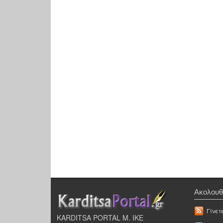
Ακολουθ
Γίνετ
KARDITSA PORTAL Μ. ΙΚΕ