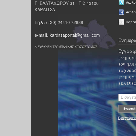
Γ. ΒΑΛΤΑΔΩΡΟΥ 31 - ΤΚ: 43100
Ακολου
ΚΑΡΔΙΤΣΑ
Ακολο
Τηλ:
(+30) 24410 72888
Παρακ
e-mail:
karditsaportal@gmail.com
Ενημερω
ΔΙΕΥΘΥΝΣΗ ΤΣΟΜΠΑΝΙΔΗΣ ΧΡΥΣΟΣΤΟΜΟΣ
Εγγραφε
ενημερω
του ηλε
ταχυδρο
ενημερω
τελευτα
Προηγούμεν