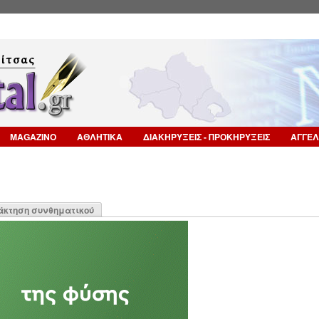
Επιστροφή στην Πλοήγηση
MAGAZINO
ΑΘΛΗΤΙΚΑ
ΔΙΑΚΗΡΥΞΕΙΣ - ΠΡΟΚΗΡΥΞΕΙΣ
ΑΓΓΕΛ
η
άκτηση συνθηματικού
α)