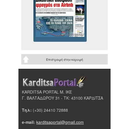
Επιστροφή στην κορυφή
KARDITSA PORTAL Μ. ΙΚΕ
Γ. ΒΑΛΤΑΔΩΡΟΥ 31 - ΤΚ: 43100 ΚΑΡΔΙΤΣΑ
Τηλ:
(+30) 24410 72888
e-mail:
karditsaportal@gmail.com