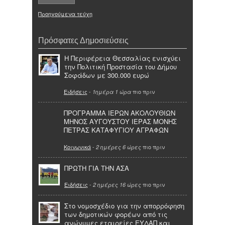
Προηγούμενα τεύχη
Πρόσφατες Δημοσιεύσεις
Η Περιφέρεια Θεσσαλίας ενισχύει
την Πολιτική Προστασία του Δήμου
Σοφάδων με 300.000 ευρώ
Ειδήσεις
-
πιο πριν
1ημέρα 1 ώρα
ΠΡΟΓΡΑΜΜΑ ΙΕΡΩΝ ΑΚΟΛΟΥΘΙΩΝ
ΜΗΝΟΣ ΑΥΓΟΥΣΤΟΥ ΙΕΡΑΣ ΜΟΝΗΣ
ΠΕΤΡΑΣ ΚΑΤΑΦΥΓΙΟΥ ΑΓΡΑΦΩΝ
Κοινωνικά
-
πιο πριν
2 ημέρες 6 ώρες
ΠΡΩΤΗ ΓΙΑ ΤΗΝ ΑΣΑ
Ειδήσεις
-
πιο πριν
2 ημέρες 16 ώρες
Στο νομοσχέδιο για την απορρόφηση
των δημοτικών φορέων από τις
ανώνυμες εταιρείες ΕΥΔΑΠ και