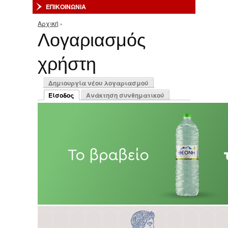
ΕΠΙΚΟΙΝΩΝΙΑ
Αρχική
›
Είστε εδώ
Λογαριασμός
χρήστη
Πρωτεύουσες καρτέλες
Δημιουργία νέου λογαριασμού
Είσοδος
Ανάκτηση συνθηματικού
(ενεργή καρτέλα)