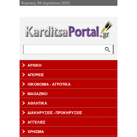
Κυριακή, 09 Αυγούστου 2026
Επιστροφή στην Πλοήγηση
Αναζήτηση
Φόρμα αναζήτησης
ΑΡΧΙΚΗ
ΑΠΟΨΕΙΣ
ΟΙΚΟΝΟΜΙΑ - ΑΓΡΟΤΙΚΑ
MAGAZINO
ΑΘΛΗΤΙΚΑ
ΔΙΑΚΗΡΥΞΕΙΣ - ΠΡΟΚΗΡΥΞΕΙΣ
ΑΓΓΕΛΙΕΣ
ΧΡΗΣΙΜΑ