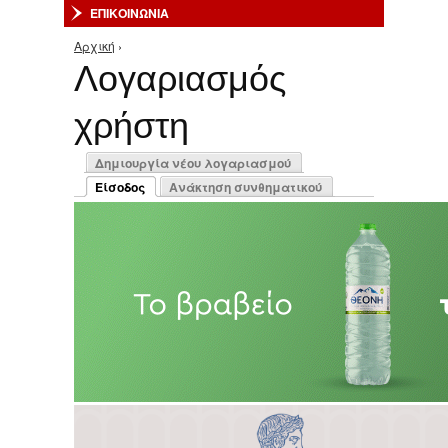
ΕΠΙΚΟΙΝΩΝΙΑ
Αρχική
›
Είστε εδώ
Λογαριασμός
χρήστη
Πρωτεύουσες καρτέλες
Δημιουργία νέου λογαριασμού
Είσοδος
Ανάκτηση συνθηματικού
(ενεργή καρτέλα)