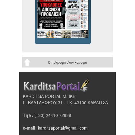
Επιστροφή στην κορυφή
KARDITSA PORTAL Μ. ΙΚΕ
Γ. ΒΑΛΤΑΔΩΡΟΥ 31 - ΤΚ: 43100 ΚΑΡΔΙΤΣΑ
Τηλ:
(+30) 24410 72888
e-mail:
karditsaportal@gmail.com