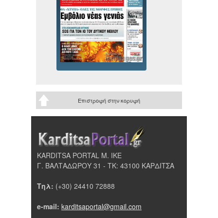
Επιστροφή στην κορυφή
KARDITSA PORTAL Μ. ΙΚΕ
Γ. ΒΑΛΤΑΔΩΡΟΥ 31 - ΤΚ: 43100 ΚΑΡΔΙΤΣΑ
Τηλ:
(+30) 24410 72888
e-mail:
karditsaportal@gmail.com