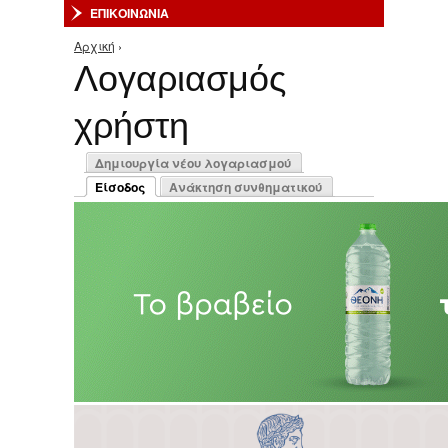
ΕΠΙΚΟΙΝΩΝΙΑ
Αρχική
›
Είστε εδώ
Λογαριασμός
χρήστη
Πρωτεύουσες καρτέλες
Δημιουργία νέου λογαριασμού
Είσοδος
Ανάκτηση συνθηματικού
(ενεργή καρτέλα)