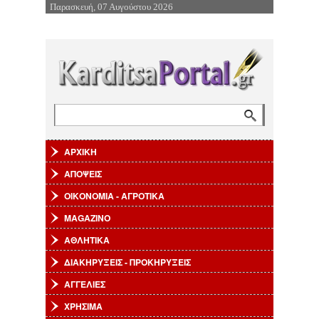
Παρασκευή, 07 Αυγούστου 2026
Επιστροφή στην Πλοήγηση
Αναζήτηση
Φόρμα αναζήτησης
ΑΡΧΙΚΗ
ΑΠΟΨΕΙΣ
ΟΙΚΟΝΟΜΙΑ - ΑΓΡΟΤΙΚΑ
MAGAZINO
ΑΘΛΗΤΙΚΑ
ΔΙΑΚΗΡΥΞΕΙΣ - ΠΡΟΚΗΡΥΞΕΙΣ
ΑΓΓΕΛΙΕΣ
ΧΡΗΣΙΜΑ