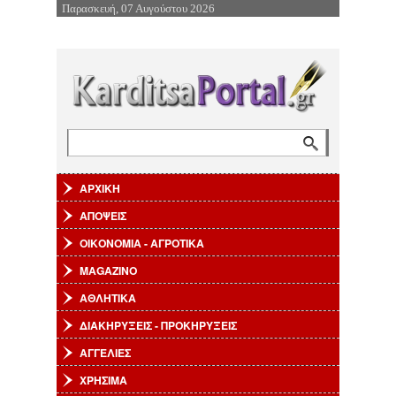
Παρασκευή, 07 Αυγούστου 2026
Επιστροφή στην Πλοήγηση
Αναζήτηση
Φόρμα αναζήτησης
ΑΡΧΙΚΗ
ΑΠΟΨΕΙΣ
ΟΙΚΟΝΟΜΙΑ - ΑΓΡΟΤΙΚΑ
MAGAZINO
ΑΘΛΗΤΙΚΑ
ΔΙΑΚΗΡΥΞΕΙΣ - ΠΡΟΚΗΡΥΞΕΙΣ
ΑΓΓΕΛΙΕΣ
ΧΡΗΣΙΜΑ