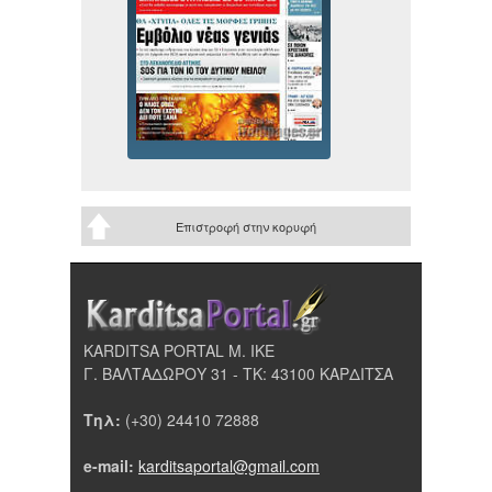
Επιστροφή στην κορυφή
KARDITSA PORTAL Μ. ΙΚΕ
Γ. ΒΑΛΤΑΔΩΡΟΥ 31 - ΤΚ: 43100 ΚΑΡΔΙΤΣΑ
Τηλ:
(+30) 24410 72888
e-mail:
karditsaportal@gmail.com