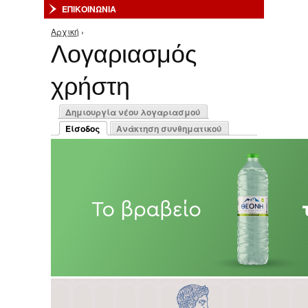
ΕΠΙΚΟΙΝΩΝΙΑ
Αρχική
›
Είστε εδώ
Λογαριασμός
χρήστη
Πρωτεύουσες καρτέλες
Δημιουργία νέου λογαριασμού
Είσοδος
Ανάκτηση συνθηματικού
(ενεργή καρτέλα)