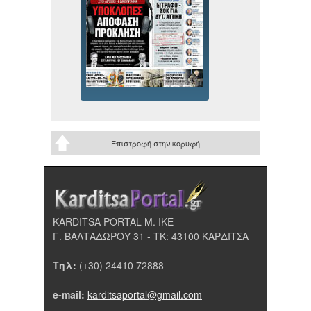
Επιστροφή στην κορυφή
KARDITSA PORTAL Μ. ΙΚΕ
Γ. ΒΑΛΤΑΔΩΡΟΥ 31 - ΤΚ: 43100 ΚΑΡΔΙΤΣΑ
Τηλ:
(+30) 24410 72888
e-mail:
karditsaportal@gmail.com