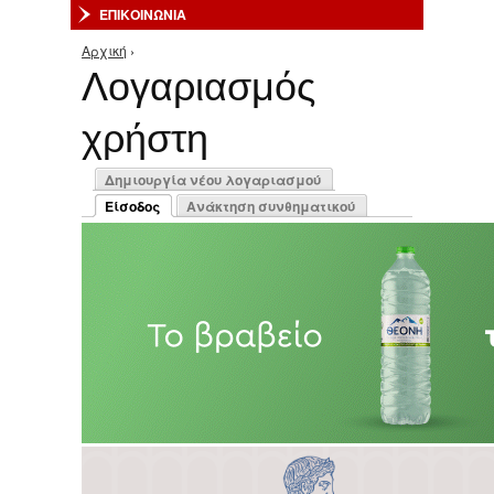
ΕΠΙΚΟΙΝΩΝΙΑ
Αρχική
›
Είστε εδώ
Λογαριασμός
χρήστη
Πρωτεύουσες καρτέλες
Δημιουργία νέου λογαριασμού
Είσοδος
Ανάκτηση συνθηματικού
(ενεργή καρτέλα)