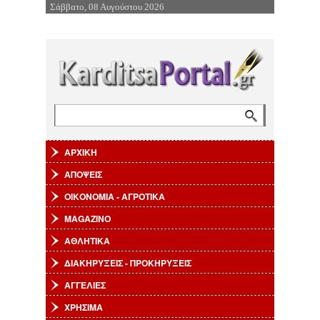
Σάββατο, 08 Αυγούστου 2026
Επιστροφή στην Πλοήγηση
Αναζήτηση
Φόρμα αναζήτησης
ΑΡΧΙΚΗ
ΑΠΟΨΕΙΣ
ΟΙΚΟΝΟΜΙΑ - ΑΓΡΟΤΙΚΑ
MAGAZINO
ΑΘΛΗΤΙΚΑ
ΔΙΑΚΗΡΥΞΕΙΣ - ΠΡΟΚΗΡΥΞΕΙΣ
ΑΓΓΕΛΙΕΣ
ΧΡΗΣΙΜΑ