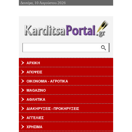
Δευτέρα, 10 Αυγούστου 2026
Επιστροφή στην Πλοήγηση
Αναζήτηση
Φόρμα αναζήτησης
ΑΡΧΙΚΗ
ΑΠΟΨΕΙΣ
ΟΙΚΟΝΟΜΙΑ - ΑΓΡΟΤΙΚΑ
MAGAZINO
ΑΘΛΗΤΙΚΑ
ΔΙΑΚΗΡΥΞΕΙΣ - ΠΡΟΚΗΡΥΞΕΙΣ
ΑΓΓΕΛΙΕΣ
ΧΡΗΣΙΜΑ