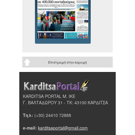
Επιστροφή στην κορυφή
KARDITSA PORTAL Μ. ΙΚΕ
Γ. ΒΑΛΤΑΔΩΡΟΥ 31 - ΤΚ: 43100 ΚΑΡΔΙΤΣΑ
Τηλ:
(+30) 24410 72888
e-mail:
karditsaportal@gmail.com