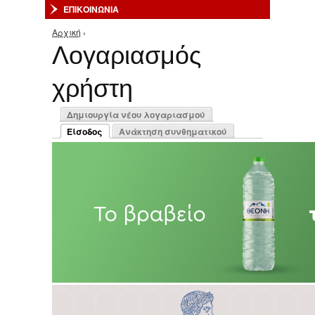
ΕΠΙΚΟΙΝΩΝΙΑ
Αρχική
›
Είστε εδώ
Λογαριασμός
χρήστη
Πρωτεύουσες καρτέλες
Δημιουργία νέου λογαριασμού
Είσοδος
Ανάκτηση συνθηματικού
(ενεργή καρτέλα)