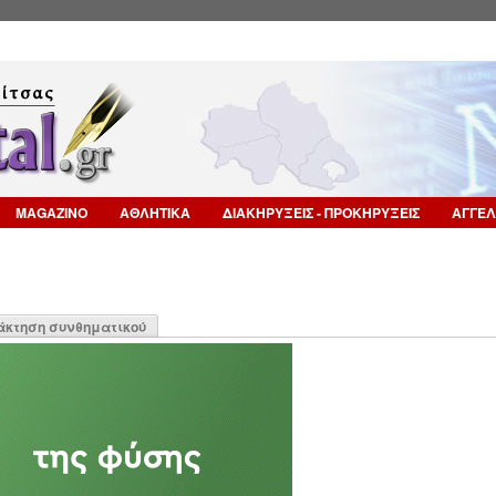
Επιστροφή στην Πλοήγηση
MAGAZINO
ΑΘΛΗΤΙΚΑ
ΔΙΑΚΗΡΥΞΕΙΣ - ΠΡΟΚΗΡΥΞΕΙΣ
ΑΓΓΕΛ
η
άκτηση συνθηματικού
α)