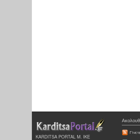
Ακολουθ
Γίνετ
KARDITSA PORTAL Μ. ΙΚΕ