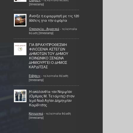
[timestamp]
Άνοιξε η εφαρμογή με τις 120
δόσεις για την εφορία
Οικονομία - Αγροτικά
- τελευταία
θέαση [timestamp]
ΓΙΑ ΒΡΑΧΥΠΡΟΘΕΣΜΗ
ΦΙΛΟΞΕΝΙΑ ΑΣΤΕΓΩΝ
ΔΗΜΟΤΩΝ ΤΟΥ ΔΗΜΟΥ
ΚΟΙΝΩΝΙΚΟ ΞΕΝΩΝΑ
ΔΗΜΙΟΥΡΓΕΙ Ο ΔΗΜΟΣ
ΚΑΡΔΙΤΣΑΣ
Ειδήσεις
- τελευταία θέαση
[timestamp]
Η ακολουθία του Νυμφίου
(Όρθρος Μ. Τετάρτης) στον
Ιερό Ναό Αγίου Δημητρίου
Καρδίτσης
Κοινωνικά
- τελευταία θέαση
[timestamp]