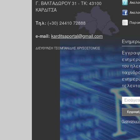
Γ. ΒΑΛΤΑΔΩΡΟΥ 31 - ΤΚ: 43100
Ακολου
ΚΑΡΔΙΤΣΑ
Ακολο
Τηλ:
(+30) 24410 72888
Παρακ
e-mail:
karditsaportal@gmail.com
Ενημερω
ΔΙΕΥΘΥΝΣΗ ΤΣΟΜΠΑΝΙΔΗΣ ΧΡΥΣΟΣΤΟΜΟΣ
Εγγραφε
ενημερω
του ηλε
ταχυδρο
ενημερω
τελευτα
Προηγούμεν