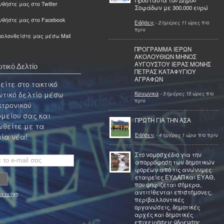
Προστασία του Δήμου
θήστε μας στο Twitter
Σοφάδων με 300.000 ευρώ
υθήστε μας στο Facebook
Ειδήσεις
-
2 ημέρες 11 ώρες
πιο
πριν
ολουθείστε μας μέσω Mail
ΠΡΟΓΡΑΜΜΑ ΙΕΡΩΝ
ΑΚΟΛΟΥΘΙΩΝ ΜΗΝΟΣ
ΑΥΓΟΥΣΤΟΥ ΙΕΡΑΣ ΜΟΝΗΣ
τικό Δελτίο
ΠΕΤΡΑΣ ΚΑΤΑΦΥΓΙΟΥ
ΑΓΡΑΦΩΝ
ίτε στο τακτικό
τικό δελτίο μέσω
Κοινωνικά
-
3 ημέρες 15 ώρες
πιο
πριν
κτρονικού
μείου σας και
ΠΡΩΤΗ ΓΙΑ ΤΗΝ ΑΣΑ
θείτε με τα
Ειδήσεις
-
4 ημέρες 1 ώρα
πιο πριν
ία νέα!
Στο νομοσχέδιο για την
απορρόφηση των δημοτικών
φορέων από τις ανώνυμες
εταιρείες ΕΥΔΑΠ και ΕΥΑΘ,
που ψηφίζεται σήμερα,
αντιτίθενται επιστήμονες,
α τεύχη
περιβαλλοντικές
οργανώσεις, δημοτικές
αρχές και δημοτικές
επιχειρήσεις ύδρευσης