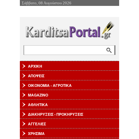
Σάββατο, 08 Αυγούστου 2026
Επιστροφή στην Πλοήγηση
Αναζήτηση
Φόρμα αναζήτησης
ΑΡΧΙΚΗ
ΑΠΟΨΕΙΣ
ΟΙΚΟΝΟΜΙΑ - ΑΓΡΟΤΙΚΑ
MAGAZINO
ΑΘΛΗΤΙΚΑ
ΔΙΑΚΗΡΥΞΕΙΣ - ΠΡΟΚΗΡΥΞΕΙΣ
ΑΓΓΕΛΙΕΣ
ΧΡΗΣΙΜΑ