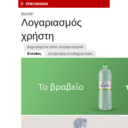
ΕΠΙΚΟΙΝΩΝΙΑ
Αρχική
›
Είστε εδώ
Λογαριασμός
χρήστη
Πρωτεύουσες καρτέλες
Δημιουργία νέου λογαριασμού
Είσοδος
Ανάκτηση συνθηματικού
(ενεργή καρτέλα)