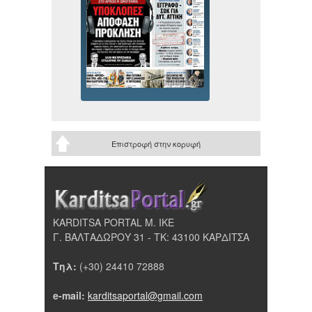
Επιστροφή στην κορυφή
KARDITSA PORTAL Μ. ΙΚΕ
Γ. ΒΑΛΤΑΔΩΡΟΥ 31 - ΤΚ: 43100 ΚΑΡΔΙΤΣΑ
Τηλ:
(+30) 24410 72888
e-mail:
karditsaportal@gmail.com