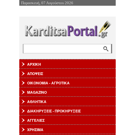
Παρασκευή, 07 Αυγούστου 2026
Επιστροφή στην Πλοήγηση
Αναζήτηση
Φόρμα αναζήτησης
ΑΡΧΙΚΗ
ΑΠΟΨΕΙΣ
ΟΙΚΟΝΟΜΙΑ - ΑΓΡΟΤΙΚΑ
MAGAZINO
ΑΘΛΗΤΙΚΑ
ΔΙΑΚΗΡΥΞΕΙΣ - ΠΡΟΚΗΡΥΞΕΙΣ
ΑΓΓΕΛΙΕΣ
ΧΡΗΣΙΜΑ