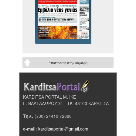
Επιστροφή στην κορυφή
KARDITSA PORTAL Μ. ΙΚΕ
Γ. ΒΑΛΤΑΔΩΡΟΥ 31 - ΤΚ: 43100 ΚΑΡΔΙΤΣΑ
Τηλ:
(+30) 24410 72888
e-mail:
karditsaportal@gmail.com