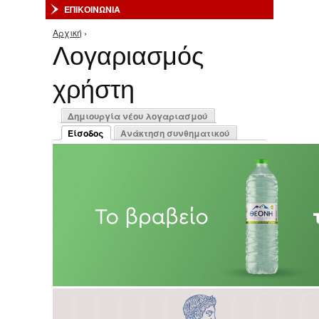
ΕΠΙΚΟΙΝΩΝΙΑ
Αρχική
›
Είστε εδώ
Λογαριασμός
χρήστη
Πρωτεύουσες καρτέλες
Δημιουργία νέου λογαριασμού
Είσοδος
Ανάκτηση συνθηματικού
(ενεργή καρτέλα)