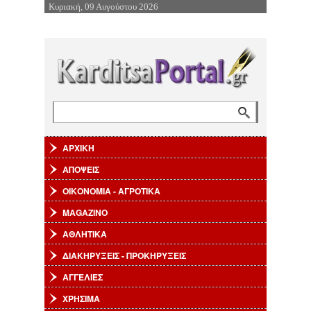
Κυριακή, 09 Αυγούστου 2026
Επιστροφή στην Πλοήγηση
Αναζήτηση
Φόρμα αναζήτησης
ΑΡΧΙΚΗ
ΑΠΟΨΕΙΣ
ΟΙΚΟΝΟΜΙΑ - ΑΓΡΟΤΙΚΑ
MAGAZINO
ΑΘΛΗΤΙΚΑ
ΔΙΑΚΗΡΥΞΕΙΣ - ΠΡΟΚΗΡΥΞΕΙΣ
ΑΓΓΕΛΙΕΣ
ΧΡΗΣΙΜΑ