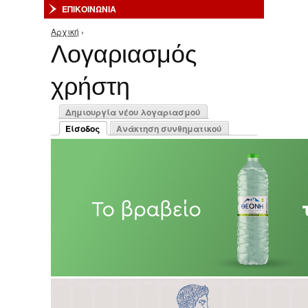
ΕΠΙΚΟΙΝΩΝΙΑ
Αρχική
›
Είστε εδώ
Λογαριασμός
χρήστη
Πρωτεύουσες καρτέλες
Δημιουργία νέου λογαριασμού
Είσοδος
Ανάκτηση συνθηματικού
(ενεργή καρτέλα)