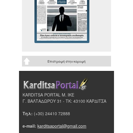
Επιστροφή στην κορυφή
KARDITSA PORTAL Μ. ΙΚΕ
Γ. ΒΑΛΤΑΔΩΡΟΥ 31 - ΤΚ: 43100 ΚΑΡΔΙΤΣΑ
Τηλ:
(+30) 24410 72888
e-mail:
karditsaportal@gmail.com