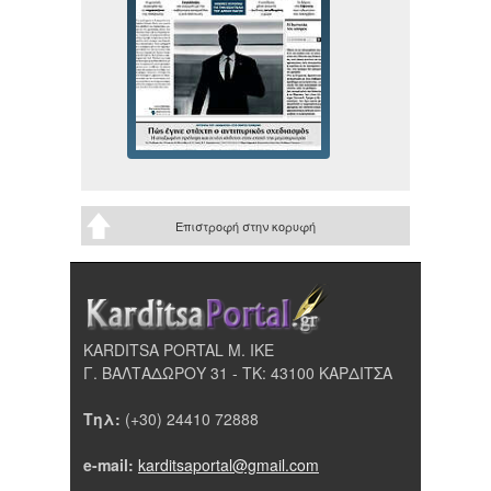
Επιστροφή στην κορυφή
KARDITSA PORTAL Μ. ΙΚΕ
Γ. ΒΑΛΤΑΔΩΡΟΥ 31 - ΤΚ: 43100 ΚΑΡΔΙΤΣΑ
Τηλ:
(+30) 24410 72888
e-mail:
karditsaportal@gmail.com