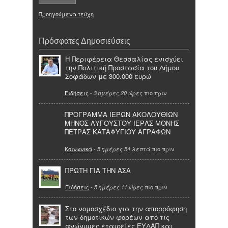
Προηγούμενα τεύχη
Πρόσφατες Δημοσιεύσεις
Η Περιφέρεια Θεσσαλίας ενισχύει
την Πολιτική Προστασία του Δήμου
Σοφάδων με 300.000 ευρώ
Ειδήσεις
-
πιο πριν
3 ημέρες 20 ώρες
ΠΡΟΓΡΑΜΜΑ ΙΕΡΩΝ ΑΚΟΛΟΥΘΙΩΝ
ΜΗΝΟΣ ΑΥΓΟΥΣΤΟΥ ΙΕΡΑΣ ΜΟΝΗΣ
ΠΕΤΡΑΣ ΚΑΤΑΦΥΓΙΟΥ ΑΓΡΑΦΩΝ
Κοινωνικά
-
πιο πριν
5 ημέρες 54 λεπτά
ΠΡΩΤΗ ΓΙΑ ΤΗΝ ΑΣΑ
Ειδήσεις
-
πιο πριν
5 ημέρες 11 ώρες
Στο νομοσχέδιο για την απορρόφηση
των δημοτικών φορέων από τις
ανώνυμες εταιρείες ΕΥΔΑΠ και