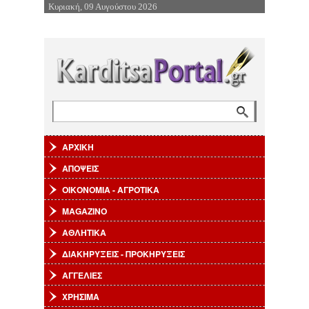
Κυριακή, 09 Αυγούστου 2026
Επιστροφή στην Πλοήγηση
Αναζήτηση
Φόρμα αναζήτησης
ΑΡΧΙΚΗ
ΑΠΟΨΕΙΣ
ΟΙΚΟΝΟΜΙΑ - ΑΓΡΟΤΙΚΑ
MAGAZINO
ΑΘΛΗΤΙΚΑ
ΔΙΑΚΗΡΥΞΕΙΣ - ΠΡΟΚΗΡΥΞΕΙΣ
ΑΓΓΕΛΙΕΣ
ΧΡΗΣΙΜΑ