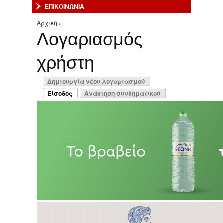
ΕΠΙΚΟΙΝΩΝΙΑ
Αρχική
›
Είστε εδώ
Λογαριασμός
χρήστη
Πρωτεύουσες καρτέλες
Δημιουργία νέου λογαριασμού
Είσοδος
Ανάκτηση συνθηματικού
(ενεργή καρτέλα)