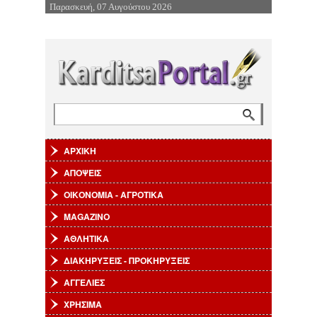
Παρασκευή, 07 Αυγούστου 2026
Επιστροφή στην Πλοήγηση
Αναζήτηση
Φόρμα αναζήτησης
ΑΡΧΙΚΗ
ΑΠΟΨΕΙΣ
ΟΙΚΟΝΟΜΙΑ - ΑΓΡΟΤΙΚΑ
MAGAZINO
ΑΘΛΗΤΙΚΑ
ΔΙΑΚΗΡΥΞΕΙΣ - ΠΡΟΚΗΡΥΞΕΙΣ
ΑΓΓΕΛΙΕΣ
ΧΡΗΣΙΜΑ