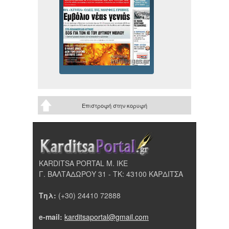
Επιστροφή στην κορυφή
KARDITSA PORTAL Μ. ΙΚΕ
Γ. ΒΑΛΤΑΔΩΡΟΥ 31 - ΤΚ: 43100 ΚΑΡΔΙΤΣΑ
Τηλ:
(+30) 24410 72888
e-mail:
karditsaportal@gmail.com