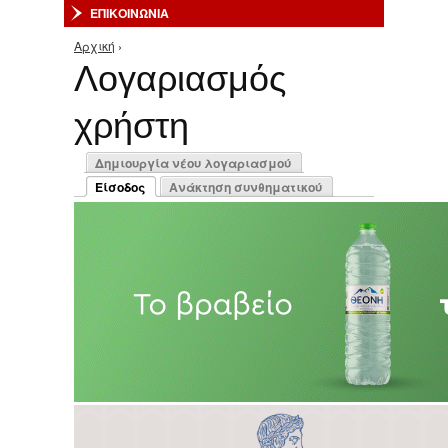
ΕΠΙΚΟΙΝΩΝΙΑ
Αρχική
›
Είστε εδώ
Λογαριασμός
χρήστη
Πρωτεύουσες καρτέλες
Δημιουργία νέου λογαριασμού
Είσοδος
Ανάκτηση συνθηματικού
(ενεργή καρτέλα)