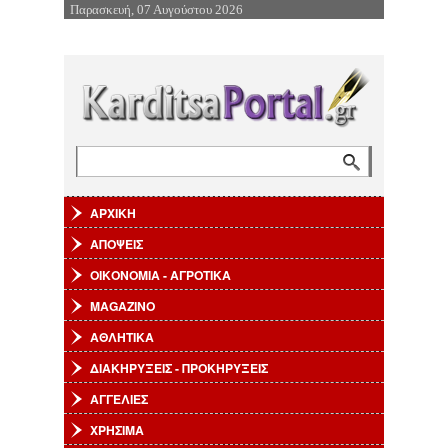
Παρασκευή, 07 Αυγούστου 2026
Επιστροφή στην Πλοήγηση
Αναζήτηση
Φόρμα αναζήτησης
ΑΡΧΙΚΗ
ΑΠΟΨΕΙΣ
ΟΙΚΟΝΟΜΙΑ - ΑΓΡΟΤΙΚΑ
MAGAZINO
ΑΘΛΗΤΙΚΑ
ΔΙΑΚΗΡΥΞΕΙΣ - ΠΡΟΚΗΡΥΞΕΙΣ
ΑΓΓΕΛΙΕΣ
ΧΡΗΣΙΜΑ