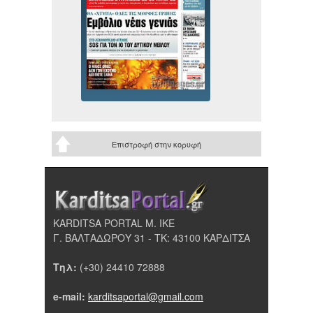
Επιστροφή στην κορυφή
KARDITSA PORTAL Μ. ΙΚΕ
Γ. ΒΑΛΤΑΔΩΡΟΥ 31 - ΤΚ: 43100 ΚΑΡΔΙΤΣΑ
Τηλ:
(+30) 24410 72888
e-mail:
karditsaportal@gmail.com