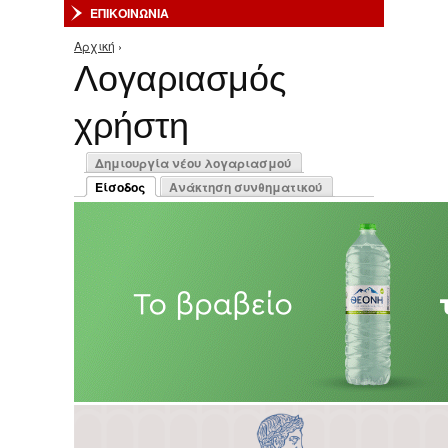
ΕΠΙΚΟΙΝΩΝΙΑ
Αρχική
›
Είστε εδώ
Λογαριασμός
χρήστη
Πρωτεύουσες καρτέλες
Δημιουργία νέου λογαριασμού
Είσοδος
Ανάκτηση συνθηματικού
(ενεργή καρτέλα)