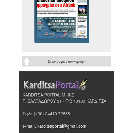
Επιστροφή στην κορυφή
KARDITSA PORTAL Μ. ΙΚΕ
Γ. ΒΑΛΤΑΔΩΡΟΥ 31 - ΤΚ: 43100 ΚΑΡΔΙΤΣΑ
Τηλ:
(+30) 24410 72888
e-mail:
karditsaportal@gmail.com