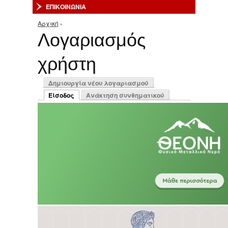
ΕΠΙΚΟΙΝΩΝΙΑ
Αρχική
›
Είστε εδώ
Λογαριασμός
χρήστη
Πρωτεύουσες καρτέλες
Δημιουργία νέου λογαριασμού
Είσοδος
Ανάκτηση συνθηματικού
(ενεργή καρτέλα)