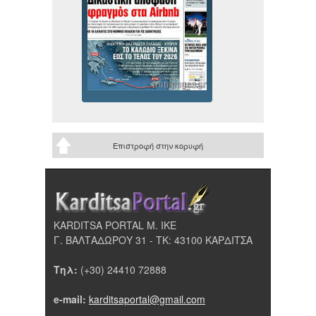
Επιστροφή στην κορυφή
KARDITSA PORTAL Μ. ΙΚΕ
Γ. ΒΑΛΤΑΔΩΡΟΥ 31 - ΤΚ: 43100 ΚΑΡΔΙΤΣΑ
Τηλ:
(+30) 24410 72888
e-mail:
karditsaportal@gmail.com