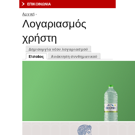
ΕΠΙΚΟΙΝΩΝΙΑ
Αρχική
›
Είστε εδώ
Λογαριασμός
χρήστη
Πρωτεύουσες καρτέλες
Δημιουργία νέου λογαριασμού
Είσοδος
Ανάκτηση συνθηματικού
(ενεργή καρτέλα)