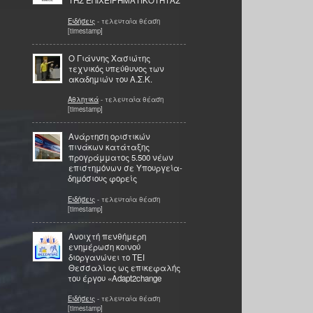
ΤΗΣ ΕΠΙΧΕΙΡΗΜΑΤΙΚΟΤΗΤΑΣ
Ειδήσεις
- τελευταία θέαση
[timestamp]
Ο Γιάννης Χασιώτης
τεχνικός υπεύθυνος των
ακαδημιών του Α.Σ.Κ.
Αθλητικά
- τελευταία θέαση
[timestamp]
Ανάρτηση οριστικών
πινάκων κατάταξης
προγράμματος 5.500 νέων
επιστημόνων σε Υπουργεία-
δημόσιους φορείς
Ειδήσεις
- τελευταία θέαση
[timestamp]
Ανοιχτή πενθήμερη
ενημέρωση κοινού
διοργανώνει το TEI
Θεσσαλίας ως επικεφαλής
του έργου «Adapt2change
Ειδήσεις
- τελευταία θέαση
[timestamp]