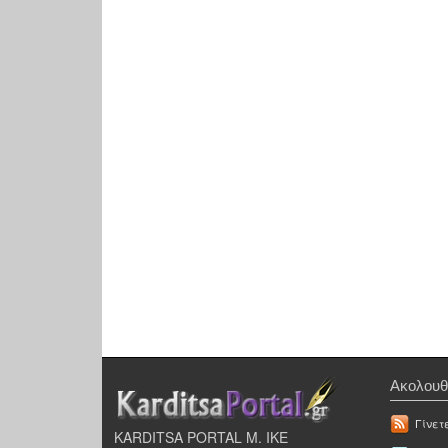
Ακολουθ
Γίνετ
KARDITSA PORTAL Μ. ΙΚΕ