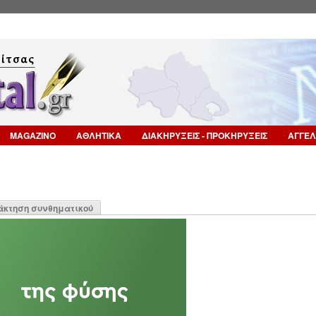
Επιστροφή στην Πλοήγηση
MAGAZINO
ΑΘΛΗΤΙΚΑ
ΔΙΑΚΗΡΥΞΕΙΣ - ΠΡΟΚΗΡΥΞΕΙΣ
ΑΓΓΕΛ
η
άκτηση συνθηματικού
α)