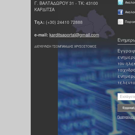
Γ. ΒΑΛΤΑΔΩΡΟΥ 31 - ΤΚ: 43100
Ακολου
ΚΑΡΔΙΤΣΑ
Ακολο
Τηλ:
(+30) 24410 72888
Παρακ
e-mail:
karditsaportal@gmail.com
Ενημερω
ΔΙΕΥΘΥΝΣΗ ΤΣΟΜΠΑΝΙΔΗΣ ΧΡΥΣΟΣΤΟΜΟΣ
Εγγραφε
ενημερω
του ηλε
ταχυδρο
ενημερω
τελευτα
Προηγούμεν