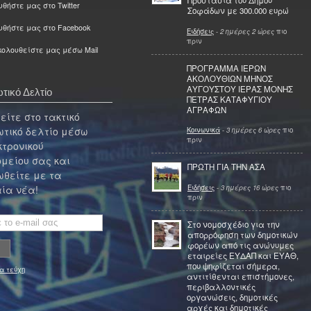
Προστασία του Δήμου
θήστε μας στο Twitter
Σοφάδων με 300.000 ευρώ
υθήστε μας στο Facebook
Ειδήσεις
-
2 ημέρες 2 ώρες
πιο
πριν
ολουθείστε μας μέσω Mail
ΠΡΟΓΡΑΜΜΑ ΙΕΡΩΝ
ΑΚΟΛΟΥΘΙΩΝ ΜΗΝΟΣ
ΑΥΓΟΥΣΤΟΥ ΙΕΡΑΣ ΜΟΝΗΣ
τικό Δελτίο
ΠΕΤΡΑΣ ΚΑΤΑΦΥΓΙΟΥ
ΑΓΡΑΦΩΝ
ίτε στο τακτικό
τικό δελτίο μέσω
Κοινωνικά
-
3 ημέρες 6 ώρες
πιο
πριν
κτρονικού
μείου σας και
ΠΡΩΤΗ ΓΙΑ ΤΗΝ ΑΣΑ
θείτε με τα
Ειδήσεις
-
3 ημέρες 16 ώρες
πιο
ία νέα!
πριν
Στο νομοσχέδιο για την
απορρόφηση των δημοτικών
φορέων από τις ανώνυμες
εταιρείες ΕΥΔΑΠ και ΕΥΑΘ,
που ψηφίζεται σήμερα,
α τεύχη
αντιτίθενται επιστήμονες,
περιβαλλοντικές
οργανώσεις, δημοτικές
αρχές και δημοτικές