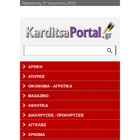
Παρασκευή, 07 Αυγούστου 2026
Επιστροφή στην Πλοήγηση
Αναζήτηση
Φόρμα αναζήτησης
ΑΡΧΙΚΗ
ΑΠΟΨΕΙΣ
ΟΙΚΟΝΟΜΙΑ - ΑΓΡΟΤΙΚΑ
MAGAZINO
ΑΘΛΗΤΙΚΑ
ΔΙΑΚΗΡΥΞΕΙΣ - ΠΡΟΚΗΡΥΞΕΙΣ
ΑΓΓΕΛΙΕΣ
ΧΡΗΣΙΜΑ