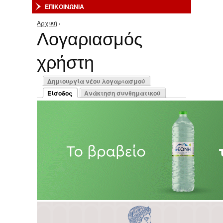
ΕΠΙΚΟΙΝΩΝΙΑ
Αρχική
›
Είστε εδώ
Λογαριασμός
χρήστη
Πρωτεύουσες καρτέλες
Δημιουργία νέου λογαριασμού
Είσοδος
Ανάκτηση συνθηματικού
(ενεργή καρτέλα)