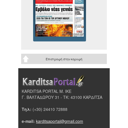
Επιστροφή στην κορυφή
KARDITSA PORTAL Μ. ΙΚΕ
Γ. ΒΑΛΤΑΔΩΡΟΥ 31 - ΤΚ: 43100 ΚΑΡΔΙΤΣΑ
Τηλ:
(+30) 24410 72888
e-mail:
karditsaportal@gmail.com