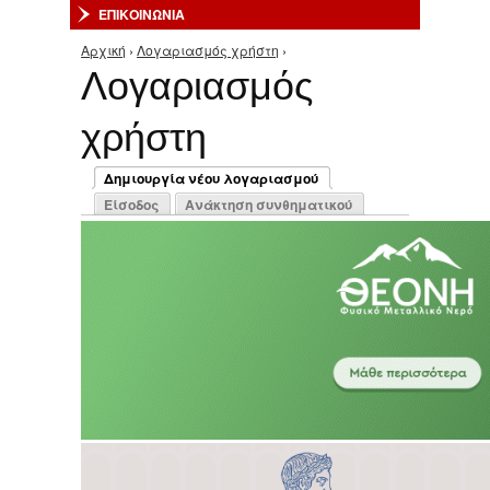
ΕΠΙΚΟΙΝΩΝΙΑ
Αρχική
›
Λογαριασμός χρήστη
›
Είστε εδώ
Λογαριασμός
χρήστη
Πρωτεύουσες καρτέλες
Δημιουργία νέου λογαριασμού
(ενεργή καρτέλα)
Είσοδος
Ανάκτηση συνθηματικού