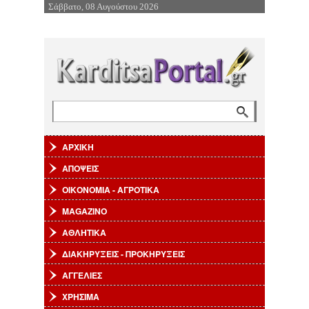
Σάββατο, 08 Αυγούστου 2026
Επιστροφή στην Πλοήγηση
Αναζήτηση
Φόρμα αναζήτησης
ΑΡΧΙΚΗ
ΑΠΟΨΕΙΣ
ΟΙΚΟΝΟΜΙΑ - ΑΓΡΟΤΙΚΑ
MAGAZINO
ΑΘΛΗΤΙΚΑ
ΔΙΑΚΗΡΥΞΕΙΣ - ΠΡΟΚΗΡΥΞΕΙΣ
ΑΓΓΕΛΙΕΣ
ΧΡΗΣΙΜΑ