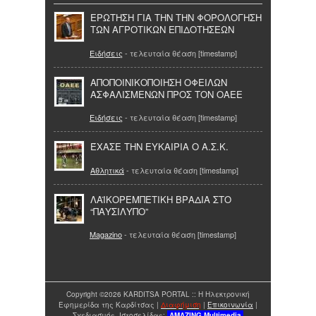
ΕΡΩΤΗΣΗ ΓΙΑ ΤΗΝ ΤΗΝ ΦΟΡΟΛΟΓΗΣΗ
ΤΩΝ ΑΓΡΟΤΙΚΩΝ ΕΠΙΔΟΤΗΣΕΩΝ
Ειδήσεις
- τελευταία θέαση [timestamp]
ΑΠΟΠΟΙΝΙΚΟΠΟΙΗΣΗ ΟΦΕΙΛΩΝ
ΑΣΦΑΛΙΣΜΕΝΩΝ ΠΡΟΣ ΤΟΝ ΟΑΕΕ
Ειδήσεις
- τελευταία θέαση [timestamp]
ΈΧΑΣΕ ΤΗΝ ΕΥΚΑΙΡΙΑ Ο Α.Σ.Κ.
Αθλητικά
- τελευταία θέαση [timestamp]
ΛΑΪΚΟΡΕΜΠΕΤΙΚΗ ΒΡΑΔΙΑ ΣΤΟ
“ΠΑΥΣΙΛΥΠΟ”
Magazino
- τελευταία θέαση [timestamp]
Copyright ©2026 KARDITSA PORTAL :: Η Ηλεκτρονική
Εφημερίδα της Καρδίτσας |
Διαφήμιση
|
Επικοινωνία
|
Σχεδιασμός Ιστοσελίδας:
AMAZING
Multimedia