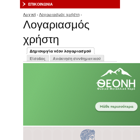
ΕΠΙΚΟΙΝΩΝΙΑ
Αρχική
›
Λογαριασμός χρήστη
›
Είστε εδώ
Λογαριασμός
χρήστη
Πρωτεύουσες καρτέλες
Δημιουργία νέου λογαριασμού
(ενεργή καρτέλα)
Είσοδος
Ανάκτηση συνθηματικού