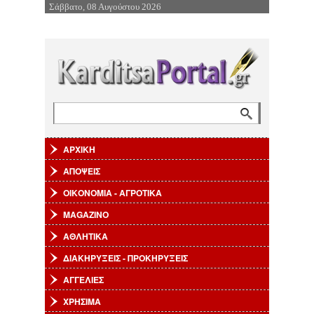
Σάββατο, 08 Αυγούστου 2026
Επιστροφή στην Πλοήγηση
Αναζήτηση
Φόρμα αναζήτησης
ΑΡΧΙΚΗ
ΑΠΟΨΕΙΣ
ΟΙΚΟΝΟΜΙΑ - ΑΓΡΟΤΙΚΑ
MAGAZINO
ΑΘΛΗΤΙΚΑ
ΔΙΑΚΗΡΥΞΕΙΣ - ΠΡΟΚΗΡΥΞΕΙΣ
ΑΓΓΕΛΙΕΣ
ΧΡΗΣΙΜΑ