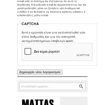
e-mail από το σύστημα θα στέλνονται σε αυτή τη
διεύθυνση. Η διεύθυνση e-mail δε δημοσιοποιείται και θα
χρησιμοποιηθεί μόνο αν ζητήσετε νέο συνθηματικό
εισόδου ή αν θελήσετε να παίρνετε κάποιες ειδήσεις ή
ειδοποιήσεις μέσω e-mail.
CAPTCHA
Αυτή η ερώτηση είναι για να διαπιστωθεί εάν
είστε άνθρωπος και για την αποτροπή
αυτοματοποιημένων υποβολών spam.
Αναζήτηση
Φόρμα αναζήτησης