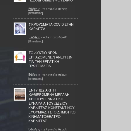
ΠΕΖΟΔΡΟΜΙΩΝ ΜΟΥΖΑΚΙΟΥ
Ειδήσεις
- τελευταία θέαση
[timestamp]
7 ΚΡΟΥΣΜΑΤΑ COVID ΣΤΗΝ
ΚΑΡΔΙΤΣΑ
Ειδήσεις
- τελευταία θέαση
[timestamp]
ΤΟ ΔΥΚΤΙΟ ΝΕΩΝ
ΕΡΓΑΖΟΜΕΝΩΝ ΑΝΕΡΓΩΝ
ΓΙΑ ΤΗΝ ΕΡΓΑΤΙΚΗ
ΠΡΩΤΟΜΑΓΙΑ
Ειδήσεις
- τελευταία θέαση
[timestamp]
ΕΝΤΥΠΩΣΙΑΚΗ Η
ΚΑΘΙΕΡΩΜΕΝΗ ΜΕΓΑΛΗ
ΧΡΙΣΤΟΥΓΕΝΝΙΑΤΙΚΗ
ΣΥΝΑΥΛΙΑ ΤΟΥ ΩΔΕΙΟΥ
ΚΑΡΔΙΤΣΑΣ-ΚΩΝΣΤΑΝΤΙΝΟΥ
ΕΥΘΥΜΙΑΔΗ ΣΤΟ ΔΗΜΟΤΙΚΟ
ΚΙΝΗΜΑΤΟΘΕΑΤΡΟ
ΚΑΡΔΙΤΣΑΣ
Ειδήσεις
- τελευταία θέαση