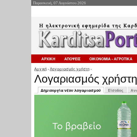
Παρασκευή, 07 Αυγούστου 2026
ΑΡΧΙΚΗ
ΑΠΟΨΕΙΣ
ΟΙΚΟΝΟΜΙΑ - ΑΓΡΟΤΙΚΑ
Αρχική
›
Λογαριασμός χρήστη
›
Είστε εδώ
Λογαριασμός χρήστ
Πρωτεύουσες καρτέλες
Δημιουργία νέου λογαριασμού
Είσοδος
Αν
(ενεργή καρτέλα)