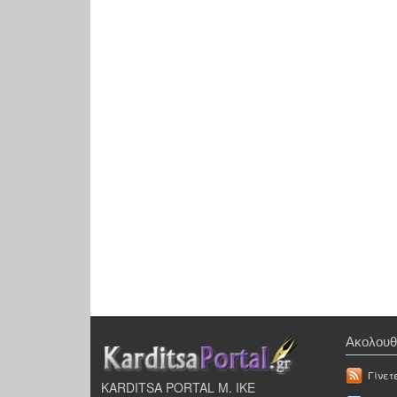
Ακολουθ
Γίνετ
KARDITSA PORTAL Μ. ΙΚΕ