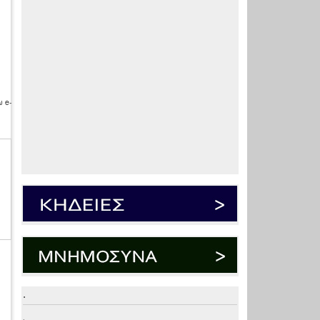
 e-
.
.