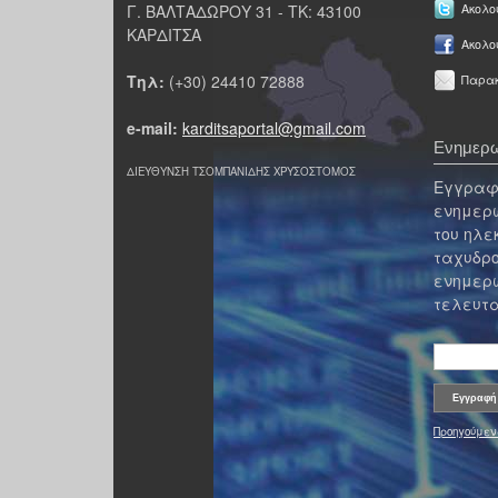
Γ. ΒΑΛΤΑΔΩΡΟΥ 31 - ΤΚ: 43100
Ακολου
ΚΑΡΔΙΤΣΑ
Ακολο
Τηλ:
(+30) 24410 72888
Παρακ
e-mail:
karditsaportal@gmail.com
Ενημερω
ΔΙΕΥΘΥΝΣΗ ΤΣΟΜΠΑΝΙΔΗΣ ΧΡΥΣΟΣΤΟΜΟΣ
Εγγραφε
ενημερω
του ηλε
ταχυδρο
ενημερω
τελευτα
Προηγούμεν