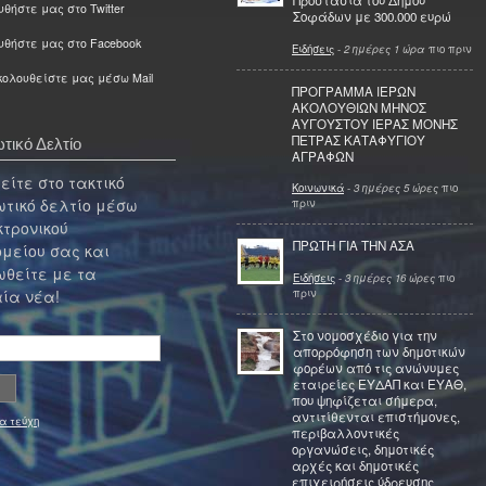
Προστασία του Δήμου
θήστε μας στο Twitter
Σοφάδων με 300.000 ευρώ
υθήστε μας στο Facebook
Ειδήσεις
-
2 ημέρες 1 ώρα
πιο πριν
ολουθείστε μας μέσω Mail
ΠΡΟΓΡΑΜΜΑ ΙΕΡΩΝ
ΑΚΟΛΟΥΘΙΩΝ ΜΗΝΟΣ
ΑΥΓΟΥΣΤΟΥ ΙΕΡΑΣ ΜΟΝΗΣ
ΠΕΤΡΑΣ ΚΑΤΑΦΥΓΙΟΥ
τικό Δελτίο
ΑΓΡΑΦΩΝ
ίτε στο τακτικό
Κοινωνικά
-
3 ημέρες 5 ώρες
πιο
τικό δελτίο μέσω
πριν
κτρονικού
ΠΡΩΤΗ ΓΙΑ ΤΗΝ ΑΣΑ
μείου σας και
θείτε με τα
Ειδήσεις
-
3 ημέρες 16 ώρες
πιο
πριν
ία νέα!
Στο νομοσχέδιο για την
απορρόφηση των δημοτικών
φορέων από τις ανώνυμες
εταιρείες ΕΥΔΑΠ και ΕΥΑΘ,
που ψηφίζεται σήμερα,
αντιτίθενται επιστήμονες,
α τεύχη
περιβαλλοντικές
οργανώσεις, δημοτικές
αρχές και δημοτικές
επιχειρήσεις ύδρευσης