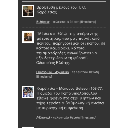
Βράβευση μέλους του Π. Ο.
Καρδίτσας
Ειδήσεις
- τελευταία θέαση [timestamp]
‘’Μέσα στη θλίψη της απέραντης
μετριότητας, που μας πνίγει από
παντού, παρηγοριέμαι ότι κάπου, σε
κάποιο καμαράκι, κάποιοι
πεισματάρηδες αγωνίζονται να
εξουδετερώσουν τη φθορά’’.
Οδυσσέας Ελύτης.
Οικονομία - Αγροτικά
- τελευταία θέαση
[timestamp]
Καρδίτσα – Μύκονος Betsson 103-77:
Η ομάδα του Παπανικολόπουλου
έβαλε φρένο στο σερί 8 ηττών και
πήρε τεράστια βαθμολογική ανάσα
με κυριαρχική εμφάνιση
Αθλητικά
- τελευταία θέαση [timestamp]