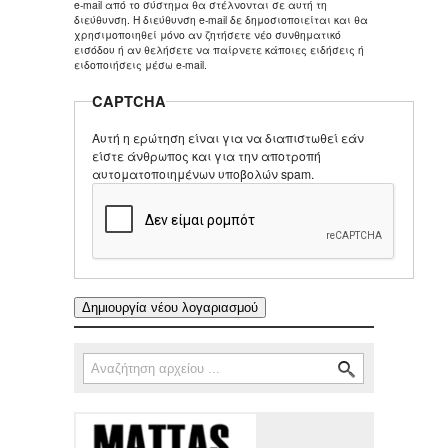
e-mail από το σύστημα θα στέλνονται σε αυτή τη
διεύθυνση. Η διεύθυνση e-mail δε δημοσιοποιείται και θα
χρησιμοποιηθεί μόνο αν ζητήσετε νέο συνθηματικό
εισόδου ή αν θελήσετε να παίρνετε κάποιες ειδήσεις ή
ειδοποιήσεις μέσω e-mail.
CAPTCHA
Αυτή η ερώτηση είναι για να διαπιστωθεί εάν
είστε άνθρωπος και για την αποτροπή
αυτοματοποιημένων υποβολών spam.
Αναζήτηση
Φόρμα αναζήτησης