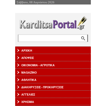
Σάββατο, 08 Αυγούστου 2026
Επιστροφή στην Πλοήγηση
Αναζήτηση
Φόρμα αναζήτησης
ΑΡΧΙΚΗ
ΑΠΟΨΕΙΣ
ΟΙΚΟΝΟΜΙΑ - ΑΓΡΟΤΙΚΑ
MAGAZINO
ΑΘΛΗΤΙΚΑ
ΔΙΑΚΗΡΥΞΕΙΣ - ΠΡΟΚΗΡΥΞΕΙΣ
ΑΓΓΕΛΙΕΣ
ΧΡΗΣΙΜΑ