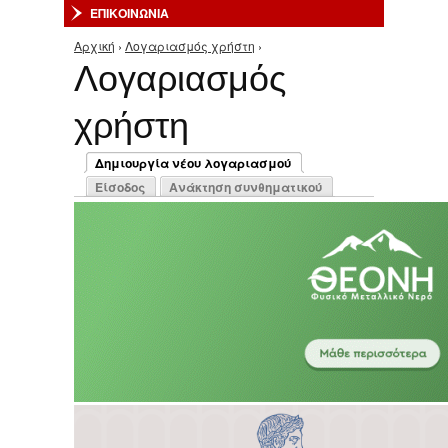
ΕΠΙΚΟΙΝΩΝΙΑ
Αρχική
›
Λογαριασμός χρήστη
›
Είστε εδώ
Λογαριασμός
χρήστη
Πρωτεύουσες καρτέλες
Δημιουργία νέου λογαριασμού
(ενεργή καρτέλα)
Είσοδος
Ανάκτηση συνθηματικού