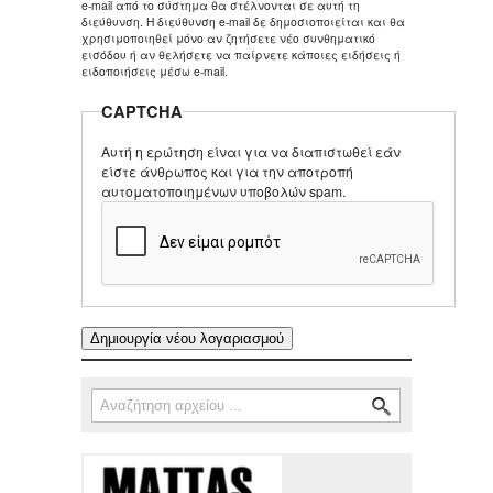
e-mail από το σύστημα θα στέλνονται σε αυτή τη
διεύθυνση. Η διεύθυνση e-mail δε δημοσιοποιείται και θα
χρησιμοποιηθεί μόνο αν ζητήσετε νέο συνθηματικό
εισόδου ή αν θελήσετε να παίρνετε κάποιες ειδήσεις ή
ειδοποιήσεις μέσω e-mail.
CAPTCHA
Αυτή η ερώτηση είναι για να διαπιστωθεί εάν
είστε άνθρωπος και για την αποτροπή
αυτοματοποιημένων υποβολών spam.
Αναζήτηση
Φόρμα αναζήτησης