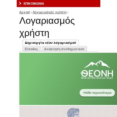
ΕΠΙΚΟΙΝΩΝΙΑ
Αρχική
›
Λογαριασμός χρήστη
›
Είστε εδώ
Λογαριασμός
χρήστη
Πρωτεύουσες καρτέλες
Δημιουργία νέου λογαριασμού
(ενεργή καρτέλα)
Είσοδος
Ανάκτηση συνθηματικού