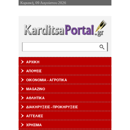
Κυριακή, 09 Αυγούστου 2026
Επιστροφή στην Πλοήγηση
Αναζήτηση
Φόρμα αναζήτησης
ΑΡΧΙΚΗ
ΑΠΟΨΕΙΣ
ΟΙΚΟΝΟΜΙΑ - ΑΓΡΟΤΙΚΑ
MAGAZINO
ΑΘΛΗΤΙΚΑ
ΔΙΑΚΗΡΥΞΕΙΣ - ΠΡΟΚΗΡΥΞΕΙΣ
ΑΓΓΕΛΙΕΣ
ΧΡΗΣΙΜΑ