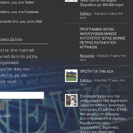
Προστασία του Δήμου
θήστε μας στο Twitter
Σοφάδων με 300.000 ευρώ
υθήστε μας στο Facebook
Ειδήσεις
-
4 ημέρες 3 ώρες
πιο
πριν
ολουθείστε μας μέσω Mail
ΠΡΟΓΡΑΜΜΑ ΙΕΡΩΝ
ΑΚΟΛΟΥΘΙΩΝ ΜΗΝΟΣ
ΑΥΓΟΥΣΤΟΥ ΙΕΡΑΣ ΜΟΝΗΣ
τικό Δελτίο
ΠΕΤΡΑΣ ΚΑΤΑΦΥΓΙΟΥ
ΑΓΡΑΦΩΝ
ίτε στο τακτικό
τικό δελτίο μέσω
Κοινωνικά
-
5 ημέρες 7 ώρες
πιο
πριν
κτρονικού
μείου σας και
ΠΡΩΤΗ ΓΙΑ ΤΗΝ ΑΣΑ
θείτε με τα
Ειδήσεις
-
5 ημέρες 17 ώρες
πιο
ία νέα!
πριν
Στο νομοσχέδιο για την
απορρόφηση των δημοτικών
φορέων από τις ανώνυμες
εταιρείες ΕΥΔΑΠ και ΕΥΑΘ,
που ψηφίζεται σήμερα,
α τεύχη
αντιτίθενται επιστήμονες,
περιβαλλοντικές
οργανώσεις, δημοτικές
αρχές και δημοτικές