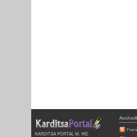
Ακολουθ
Γίνετ
KARDITSA PORTAL Μ. ΙΚΕ