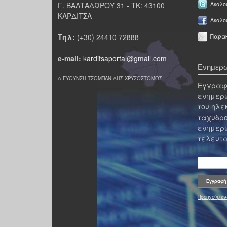
Γ. ΒΑΛΤΑΔΩΡΟΥ 31 - ΤΚ: 43100
Ακολου
ΚΑΡΔΙΤΣΑ
Ακολο
Τηλ:
(+30) 24410 72888
Παρακ
e-mail:
karditsaportal@gmail.com
Ενημερω
ΔΙΕΥΘΥΝΣΗ ΤΣΟΜΠΑΝΙΔΗΣ ΧΡΥΣΟΣΤΟΜΟΣ
Εγγραφε
ενημερω
του ηλε
ταχυδρο
ενημερω
τελευτα
Προηγούμεν