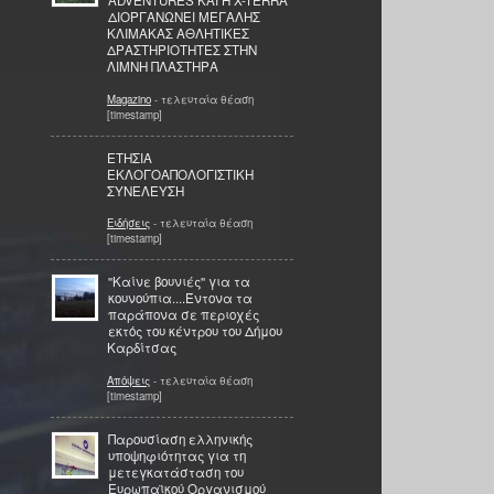
ADVENTURES KAI H X-TERRA
ΔΙΟΡΓΑΝΩΝΕΙ ΜΕΓΑΛΗΣ
ΚΛΙΜΑΚΑΣ ΑΘΛΗΤΙΚΕΣ
ΔΡΑΣΤΗΡΙΟΤΗΤΕΣ ΣΤΗΝ
ΛΙΜΝΗ ΠΛΑΣΤΗΡΑ
Magazino
- τελευταία θέαση
[timestamp]
ΕΤΗΣΙΑ
ΕΚΛΟΓΟΑΠΟΛΟΓΙΣΤΙΚΗ
ΣΥΝΕΛΕΥΣΗ
Ειδήσεις
- τελευταία θέαση
[timestamp]
''Καίνε βουνιές'' για τα
κουνούπια....Έντονα τα
παράπονα σε περιοχές
εκτός του κέντρου του Δήμου
Καρδίτσας
Απόψεις
- τελευταία θέαση
[timestamp]
Παρουσίαση ελληνικής
υποψηφιότητας για τη
μετεγκατάσταση του
Ευρωπαϊκού Οργανισμού