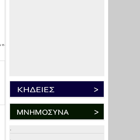
 e-
.
.