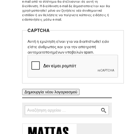
e-mail από το σύστημα θα στέλνονται σε αυτή τη
διεύθυνση. Η διεύθυνση e-mail δε δημοσιοποιείται και θα
χρησιμοποιηθεί μόνο αν ζητήσετε νέο συνθηματικό
εισόδου ή αν θελήσετε να παίρνετε κάποιες ειδήσεις ή
ειδοποιήσεις μέσω e-mail.
CAPTCHA
Αυτή η ερώτηση είναι για να διαπιστωθεί εάν
είστε άνθρωπος και για την αποτροπή
αυτοματοποιημένων υποβολών spam.
Αναζήτηση
Φόρμα αναζήτησης