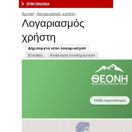
ΕΠΙΚΟΙΝΩΝΙΑ
Αρχική
›
Λογαριασμός χρήστη
›
Είστε εδώ
Λογαριασμός
χρήστη
Πρωτεύουσες καρτέλες
Δημιουργία νέου λογαριασμού
(ενεργή καρτέλα)
Είσοδος
Ανάκτηση συνθηματικού