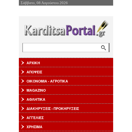
Σάββατο, 08 Αυγούστου 2026
Επιστροφή στην Πλοήγηση
Αναζήτηση
Φόρμα αναζήτησης
ΑΡΧΙΚΗ
ΑΠΟΨΕΙΣ
ΟΙΚΟΝΟΜΙΑ - ΑΓΡΟΤΙΚΑ
MAGAZINO
ΑΘΛΗΤΙΚΑ
ΔΙΑΚΗΡΥΞΕΙΣ - ΠΡΟΚΗΡΥΞΕΙΣ
ΑΓΓΕΛΙΕΣ
ΧΡΗΣΙΜΑ