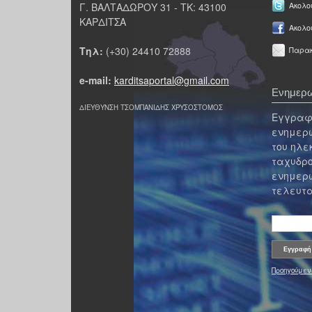
Γ. ΒΑΛΤΑΔΩΡΟΥ 31 - ΤΚ: 43100
Ακολου
ΚΑΡΔΙΤΣΑ
Ακολο
Τηλ:
(+30) 24410 72888
Παρακ
e-mail:
karditsaportal@gmail.com
Ενημερω
ΔΙΕΥΘΥΝΣΗ ΤΣΟΜΠΑΝΙΔΗΣ ΧΡΥΣΟΣΤΟΜΟΣ
Εγγραφε
ενημερω
του ηλε
ταχυδρο
ενημερω
τελευτα
Προηγούμεν