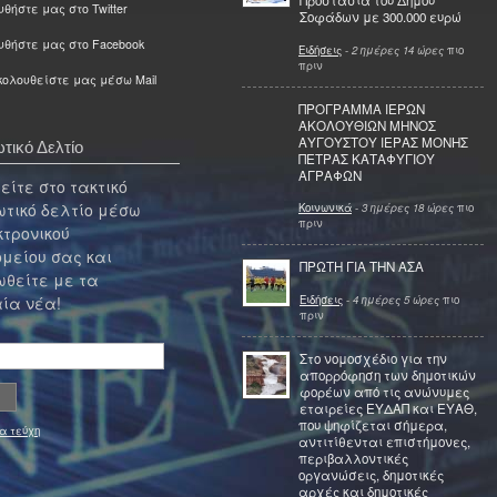
Προστασία του Δήμου
θήστε μας στο Twitter
Σοφάδων με 300.000 ευρώ
υθήστε μας στο Facebook
Ειδήσεις
-
2 ημέρες 14 ώρες
πιο
πριν
ολουθείστε μας μέσω Mail
ΠΡΟΓΡΑΜΜΑ ΙΕΡΩΝ
ΑΚΟΛΟΥΘΙΩΝ ΜΗΝΟΣ
ΑΥΓΟΥΣΤΟΥ ΙΕΡΑΣ ΜΟΝΗΣ
τικό Δελτίο
ΠΕΤΡΑΣ ΚΑΤΑΦΥΓΙΟΥ
ΑΓΡΑΦΩΝ
ίτε στο τακτικό
τικό δελτίο μέσω
Κοινωνικά
-
3 ημέρες 18 ώρες
πιο
πριν
κτρονικού
μείου σας και
ΠΡΩΤΗ ΓΙΑ ΤΗΝ ΑΣΑ
θείτε με τα
Ειδήσεις
-
4 ημέρες 5 ώρες
πιο
ία νέα!
πριν
Στο νομοσχέδιο για την
απορρόφηση των δημοτικών
φορέων από τις ανώνυμες
εταιρείες ΕΥΔΑΠ και ΕΥΑΘ,
που ψηφίζεται σήμερα,
α τεύχη
αντιτίθενται επιστήμονες,
περιβαλλοντικές
οργανώσεις, δημοτικές
αρχές και δημοτικές