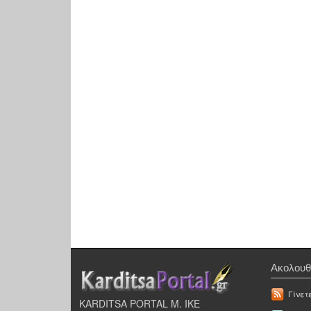
Ακολουθ
Γίνετ
KARDITSA PORTAL Μ. ΙΚΕ