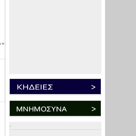
 e-
.
.