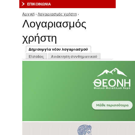
ΕΠΙΚΟΙΝΩΝΙΑ
Αρχική
›
Λογαριασμός χρήστη
›
Είστε εδώ
Λογαριασμός
χρήστη
Πρωτεύουσες καρτέλες
Δημιουργία νέου λογαριασμού
(ενεργή καρτέλα)
Είσοδος
Ανάκτηση συνθηματικού