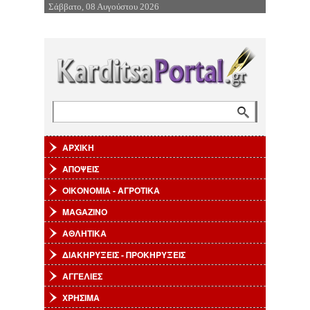
Σάββατο, 08 Αυγούστου 2026
Επιστροφή στην Πλοήγηση
Αναζήτηση
Φόρμα αναζήτησης
ΑΡΧΙΚΗ
ΑΠΟΨΕΙΣ
ΟΙΚΟΝΟΜΙΑ - ΑΓΡΟΤΙΚΑ
MAGAZINO
ΑΘΛΗΤΙΚΑ
ΔΙΑΚΗΡΥΞΕΙΣ - ΠΡΟΚΗΡΥΞΕΙΣ
ΑΓΓΕΛΙΕΣ
ΧΡΗΣΙΜΑ