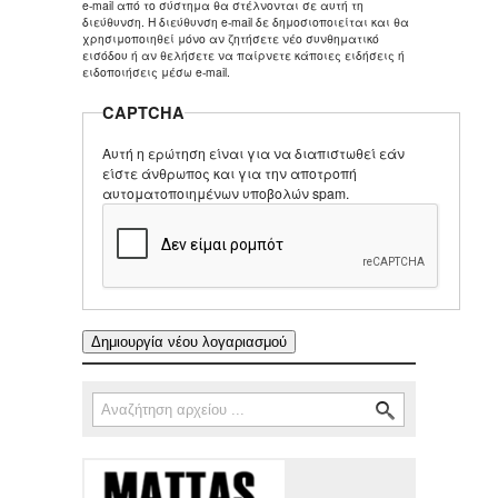
e-mail από το σύστημα θα στέλνονται σε αυτή τη
διεύθυνση. Η διεύθυνση e-mail δε δημοσιοποιείται και θα
χρησιμοποιηθεί μόνο αν ζητήσετε νέο συνθηματικό
εισόδου ή αν θελήσετε να παίρνετε κάποιες ειδήσεις ή
ειδοποιήσεις μέσω e-mail.
CAPTCHA
Αυτή η ερώτηση είναι για να διαπιστωθεί εάν
είστε άνθρωπος και για την αποτροπή
αυτοματοποιημένων υποβολών spam.
Αναζήτηση
Φόρμα αναζήτησης