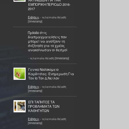
ΑΚΤΙΝΙΔΙΩΝ ΓΙΑ ΤΗΝ
ΕΜΠΟΡΙΚΗ ΠΕΡΙΟΔΟ 2016-
2017
Ειδήσεις
- τελευταία θέαση
[timestamp]
Πρόοδο στις
διαπραγματεύσεις που
μπορεί να ανοίξουν τη
συζήτηση για το χρέος
ανακοίνωσαν οι θεσμοί
- τελευταία θέαση [timestamp]
Γενικο Νοσοκομειο
Καρδιτσας- Ενημερωση Για
Τον Ιο Του Δ.Νειλου
Ειδήσεις
- τελευταία θέαση
[timestamp]
ΕΠΙ ΤΑΠΗΤΟΣ ΤΑ
ΠΡΟΒΛΗΜΑΤΑ ΤΩΝ
ΚΑΘΗΓΗΤΩΝ
Ειδήσεις
- τελευταία θέαση
[timestamp]