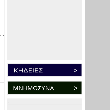
 e-
.
.