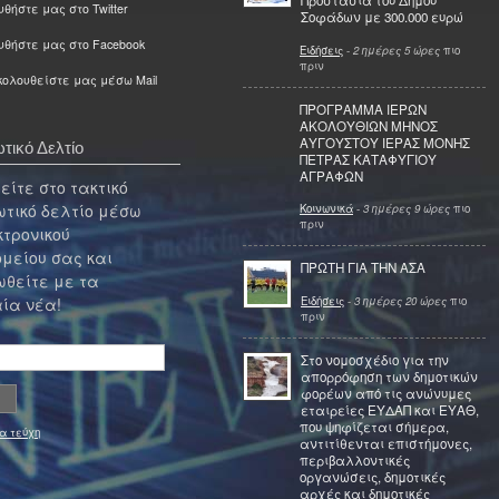
Προστασία του Δήμου
θήστε μας στο Twitter
Σοφάδων με 300.000 ευρώ
υθήστε μας στο Facebook
Ειδήσεις
-
2 ημέρες 5 ώρες
πιο
πριν
ολουθείστε μας μέσω Mail
ΠΡΟΓΡΑΜΜΑ ΙΕΡΩΝ
ΑΚΟΛΟΥΘΙΩΝ ΜΗΝΟΣ
ΑΥΓΟΥΣΤΟΥ ΙΕΡΑΣ ΜΟΝΗΣ
τικό Δελτίο
ΠΕΤΡΑΣ ΚΑΤΑΦΥΓΙΟΥ
ΑΓΡΑΦΩΝ
ίτε στο τακτικό
τικό δελτίο μέσω
Κοινωνικά
-
3 ημέρες 9 ώρες
πιο
πριν
κτρονικού
μείου σας και
ΠΡΩΤΗ ΓΙΑ ΤΗΝ ΑΣΑ
θείτε με τα
Ειδήσεις
-
3 ημέρες 20 ώρες
πιο
ία νέα!
πριν
Στο νομοσχέδιο για την
απορρόφηση των δημοτικών
φορέων από τις ανώνυμες
εταιρείες ΕΥΔΑΠ και ΕΥΑΘ,
που ψηφίζεται σήμερα,
α τεύχη
αντιτίθενται επιστήμονες,
περιβαλλοντικές
οργανώσεις, δημοτικές
αρχές και δημοτικές