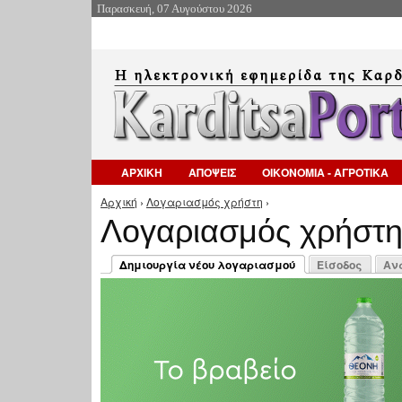
Παρασκευή, 07 Αυγούστου 2026
ΑΡΧΙΚΗ
ΑΠΟΨΕΙΣ
ΟΙΚΟΝΟΜΙΑ - ΑΓΡΟΤΙΚΑ
Αρχική
›
Λογαριασμός χρήστη
›
Είστε εδώ
Λογαριασμός χρήστ
Πρωτεύουσες καρτέλες
Δημιουργία νέου λογαριασμού
Είσοδος
Αν
(ενεργή καρτέλα)