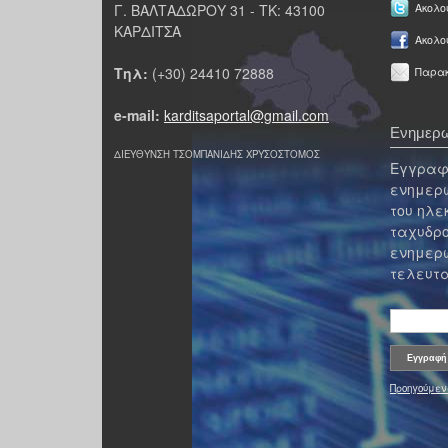
Γ. ΒΑΛΤΑΔΩΡΟΥ 31 - ΤΚ: 43100
Ακολου
ΚΑΡΔΙΤΣΑ
Ακολο
Τηλ:
(+30) 24410 72888
Παρακ
e-mail:
karditsaportal@gmail.com
Ενημερω
ΔΙΕΥΘΥΝΣΗ ΤΣΟΜΠΑΝΙΔΗΣ ΧΡΥΣΟΣΤΟΜΟΣ
Εγγραφε
ενημερω
του ηλε
ταχυδρο
ενημερω
τελευτα
Προηγούμεν