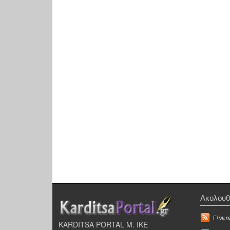
Ακολουθ
Γίνετ
KARDITSA PORTAL Μ. ΙΚΕ