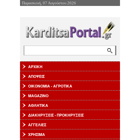
Παρασκευή, 07 Αυγούστου 2026
Επιστροφή στην Πλοήγηση
Αναζήτηση
Φόρμα αναζήτησης
ΑΡΧΙΚΗ
ΑΠΟΨΕΙΣ
ΟΙΚΟΝΟΜΙΑ - ΑΓΡΟΤΙΚΑ
MAGAZINO
ΑΘΛΗΤΙΚΑ
ΔΙΑΚΗΡΥΞΕΙΣ - ΠΡΟΚΗΡΥΞΕΙΣ
ΑΓΓΕΛΙΕΣ
ΧΡΗΣΙΜΑ