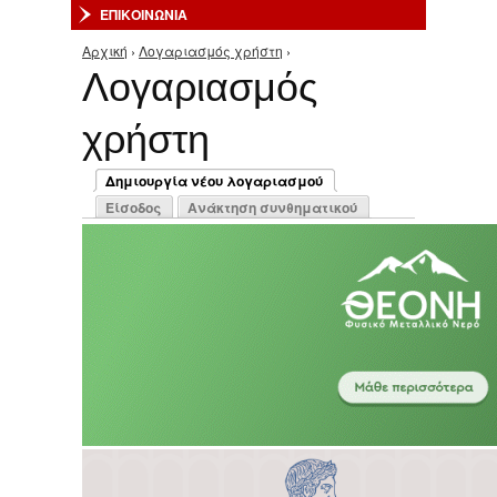
ΕΠΙΚΟΙΝΩΝΙΑ
Αρχική
›
Λογαριασμός χρήστη
›
Είστε εδώ
Λογαριασμός
χρήστη
Πρωτεύουσες καρτέλες
Δημιουργία νέου λογαριασμού
(ενεργή καρτέλα)
Είσοδος
Ανάκτηση συνθηματικού