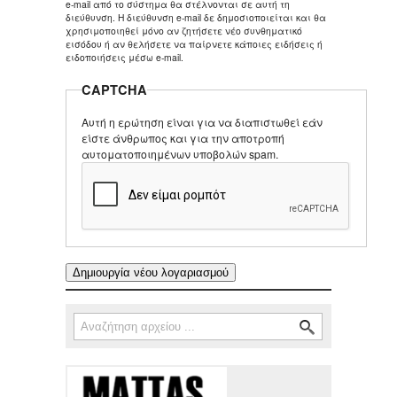
e-mail από το σύστημα θα στέλνονται σε αυτή τη
διεύθυνση. Η διεύθυνση e-mail δε δημοσιοποιείται και θα
χρησιμοποιηθεί μόνο αν ζητήσετε νέο συνθηματικό
εισόδου ή αν θελήσετε να παίρνετε κάποιες ειδήσεις ή
ειδοποιήσεις μέσω e-mail.
CAPTCHA
Αυτή η ερώτηση είναι για να διαπιστωθεί εάν
είστε άνθρωπος και για την αποτροπή
αυτοματοποιημένων υποβολών spam.
Αναζήτηση
Φόρμα αναζήτησης