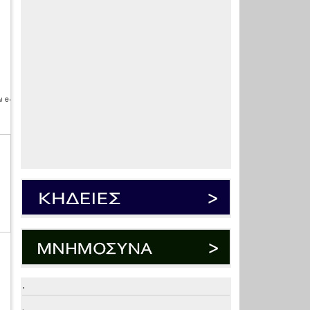
 e-
.
.