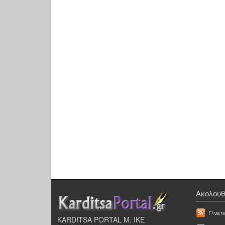
Ακολουθ
Γίνετ
KARDITSA PORTAL Μ. ΙΚΕ