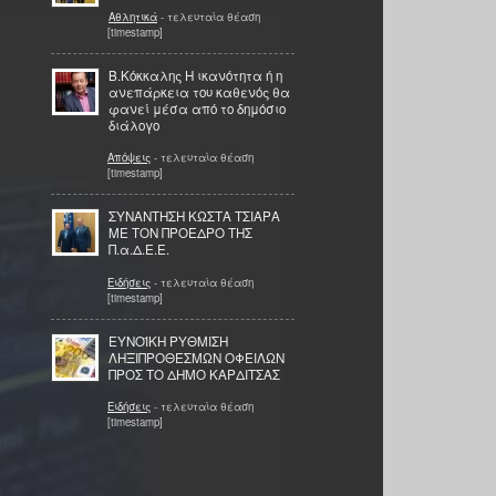
Αθλητικά
- τελευταία θέαση
[timestamp]
Β.Κόκκαλης Η ικανότητα ή η
ανεπάρκεια του καθενός θα
φανεί μέσα από το δημόσιο
διάλογο
Απόψεις
- τελευταία θέαση
[timestamp]
ΣΥΝΑΝΤΗΣΗ ΚΩΣΤΑ ΤΣΙΑΡΑ
ΜΕ ΤΟΝ ΠΡΟΕΔΡΟ ΤΗΣ
Π.α.Δ.Ε.Ε.
Ειδήσεις
- τελευταία θέαση
[timestamp]
ΕΥΝΟΪΚΗ ΡΥΘΜΙΣΗ
ΛΗΞΙΠΡΟΘΕΣΜΩΝ ΟΦΕΙΛΩΝ
ΠΡΟΣ ΤΟ ΔΗΜΟ ΚΑΡΔΙΤΣΑΣ
Ειδήσεις
- τελευταία θέαση
[timestamp]