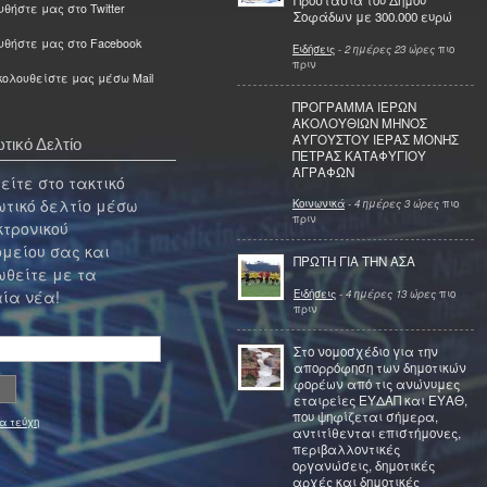
Προστασία του Δήμου
θήστε μας στο Twitter
Σοφάδων με 300.000 ευρώ
υθήστε μας στο Facebook
Ειδήσεις
-
2 ημέρες 23 ώρες
πιο
πριν
ολουθείστε μας μέσω Mail
ΠΡΟΓΡΑΜΜΑ ΙΕΡΩΝ
ΑΚΟΛΟΥΘΙΩΝ ΜΗΝΟΣ
ΑΥΓΟΥΣΤΟΥ ΙΕΡΑΣ ΜΟΝΗΣ
τικό Δελτίο
ΠΕΤΡΑΣ ΚΑΤΑΦΥΓΙΟΥ
ΑΓΡΑΦΩΝ
ίτε στο τακτικό
τικό δελτίο μέσω
Κοινωνικά
-
4 ημέρες 3 ώρες
πιο
πριν
κτρονικού
μείου σας και
ΠΡΩΤΗ ΓΙΑ ΤΗΝ ΑΣΑ
θείτε με τα
Ειδήσεις
-
4 ημέρες 13 ώρες
πιο
ία νέα!
πριν
Στο νομοσχέδιο για την
απορρόφηση των δημοτικών
φορέων από τις ανώνυμες
εταιρείες ΕΥΔΑΠ και ΕΥΑΘ,
που ψηφίζεται σήμερα,
α τεύχη
αντιτίθενται επιστήμονες,
περιβαλλοντικές
οργανώσεις, δημοτικές
αρχές και δημοτικές