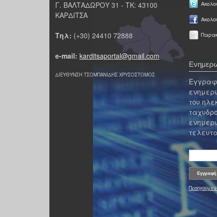
Γ. ΒΑΛΤΑΔΩΡΟΥ 31 - ΤΚ: 43100
Ακολου
ΚΑΡΔΙΤΣΑ
Ακολο
Τηλ:
(+30) 24410 72888
Παρακ
e-mail:
karditsaportal@gmail.com
Ενημερω
ΔΙΕΥΘΥΝΣΗ ΤΣΟΜΠΑΝΙΔΗΣ ΧΡΥΣΟΣΤΟΜΟΣ
Εγγραφε
ενημερω
του ηλε
ταχυδρο
ενημερω
τελευτα
Προηγούμεν