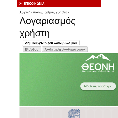
ΕΠΙΚΟΙΝΩΝΙΑ
Αρχική
›
Λογαριασμός χρήστη
›
Είστε εδώ
Λογαριασμός
χρήστη
Πρωτεύουσες καρτέλες
Δημιουργία νέου λογαριασμού
(ενεργή καρτέλα)
Είσοδος
Ανάκτηση συνθηματικού