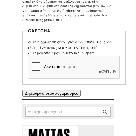
e-mail από το σύστημα θα στέλνονται σε αυτή τη
διεύθυνση. Η διεύθυνση e-mail δε δημοσιοποιείται και θα
χρησιμοποιηθεί μόνο αν ζητήσετε νέο συνθηματικό
εισόδου ή αν θελήσετε να παίρνετε κάποιες ειδήσεις ή
ειδοποιήσεις μέσω e-mail.
CAPTCHA
Αυτή η ερώτηση είναι για να διαπιστωθεί εάν
είστε άνθρωπος και για την αποτροπή
αυτοματοποιημένων υποβολών spam.
Αναζήτηση
Φόρμα αναζήτησης