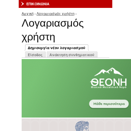
ΕΠΙΚΟΙΝΩΝΙΑ
Αρχική
›
Λογαριασμός χρήστη
›
Είστε εδώ
Λογαριασμός
χρήστη
Πρωτεύουσες καρτέλες
Δημιουργία νέου λογαριασμού
(ενεργή καρτέλα)
Είσοδος
Ανάκτηση συνθηματικού