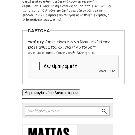
e-mail από το σύστημα θα στέλνονται σε αυτή τη
διεύθυνση. Η διεύθυνση e-mail δε δημοσιοποιείται και θα
χρησιμοποιηθεί μόνο αν ζητήσετε νέο συνθηματικό
εισόδου ή αν θελήσετε να παίρνετε κάποιες ειδήσεις ή
ειδοποιήσεις μέσω e-mail.
CAPTCHA
Αυτή η ερώτηση είναι για να διαπιστωθεί εάν
είστε άνθρωπος και για την αποτροπή
αυτοματοποιημένων υποβολών spam.
Αναζήτηση
Φόρμα αναζήτησης