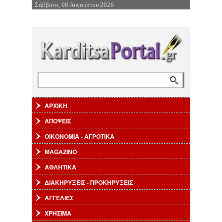
Σάββατο, 08 Αυγούστου 2026
Επιστροφή στην Πλοήγηση
Αναζήτηση
Φόρμα αναζήτησης
ΑΡΧΙΚΗ
ΑΠΟΨΕΙΣ
ΟΙΚΟΝΟΜΙΑ - ΑΓΡΟΤΙΚΑ
MAGAZINO
ΑΘΛΗΤΙΚΑ
ΔΙΑΚΗΡΥΞΕΙΣ - ΠΡΟΚΗΡΥΞΕΙΣ
ΑΓΓΕΛΙΕΣ
ΧΡΗΣΙΜΑ