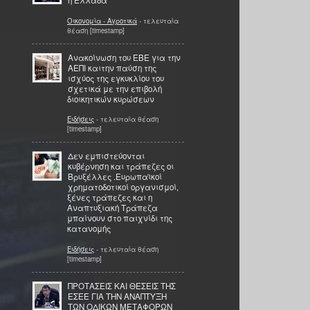
η Ελλάδα
Οικονομία - Αγροτικά
- τελευταία
θέαση [timestamp]
Ανακοίνωση του ΕΒΕ για την
ΑΕΠΙ καιτην παύση της
ισχύος της εγκυκλίου του
σχετικά με την επιβολή
διοικητικών κυρώσεων
Ειδήσεις
- τελευταία θέαση
[timestamp]
Δεν εμπιστεύονται
κυβέρνηση και τράπεζες οι
Βρυξέλλες .Ευρωπαϊκοί
χρηματοδοτικοί οργανισμοί,
ξένες τράπεζες και η
Αναπτυξιακή Τράπεζα
μπαίνουν στο παιχνίδι της
κατανομής
Ειδήσεις
- τελευταία θέαση
[timestamp]
ΠΡΟΤΑΣΕΙΣ ΚΑΙ ΘΕΣΕΙΣ ΤΗΣ
ΕΣΕΕ ΓΙΑ ΤΗΝ ΑΝΑΠΤΥΞΗ
ΤΩΝ ΟΔΙΚΩΝ ΜΕΤΑΦΟΡΩΝ