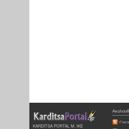
Ακολουθ
Γίνετ
KARDITSA PORTAL Μ. ΙΚΕ