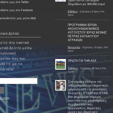
Προστασία του Δήμου
θήστε μας στο Twitter
Σοφάδων με 300.000 ευρώ
υθήστε μας στο Facebook
Ειδήσεις
-
2 ημέρες 9 ώρες
πιο
πριν
ολουθείστε μας μέσω Mail
ΠΡΟΓΡΑΜΜΑ ΙΕΡΩΝ
ΑΚΟΛΟΥΘΙΩΝ ΜΗΝΟΣ
ΑΥΓΟΥΣΤΟΥ ΙΕΡΑΣ ΜΟΝΗΣ
τικό Δελτίο
ΠΕΤΡΑΣ ΚΑΤΑΦΥΓΙΟΥ
ΑΓΡΑΦΩΝ
ίτε στο τακτικό
τικό δελτίο μέσω
Κοινωνικά
-
3 ημέρες 13 ώρες
πιο
πριν
κτρονικού
μείου σας και
ΠΡΩΤΗ ΓΙΑ ΤΗΝ ΑΣΑ
θείτε με τα
Ειδήσεις
-
3 ημέρες 23 ώρες
πιο
ία νέα!
πριν
Στο νομοσχέδιο για την
απορρόφηση των δημοτικών
φορέων από τις ανώνυμες
εταιρείες ΕΥΔΑΠ και ΕΥΑΘ,
που ψηφίζεται σήμερα,
α τεύχη
αντιτίθενται επιστήμονες,
περιβαλλοντικές
οργανώσεις, δημοτικές
αρχές και δημοτικές