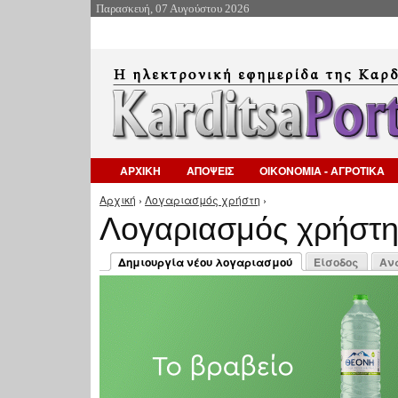
Παρασκευή, 07 Αυγούστου 2026
ΑΡΧΙΚΗ
ΑΠΟΨΕΙΣ
ΟΙΚΟΝΟΜΙΑ - ΑΓΡΟΤΙΚΑ
Αρχική
›
Λογαριασμός χρήστη
›
Είστε εδώ
Λογαριασμός χρήστ
Πρωτεύουσες καρτέλες
Δημιουργία νέου λογαριασμού
Είσοδος
Αν
(ενεργή καρτέλα)