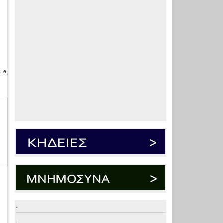
 e-
.
.