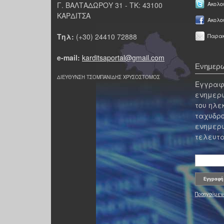
Γ. ΒΑΛΤΑΔΩΡΟΥ 31 - ΤΚ: 43100
Ακολου
ΚΑΡΔΙΤΣΑ
Ακολο
Τηλ:
(+30) 24410 72888
Παρακ
e-mail:
karditsaportal@gmail.com
Ενημερω
ΔΙΕΥΘΥΝΣΗ ΤΣΟΜΠΑΝΙΔΗΣ ΧΡΥΣΟΣΤΟΜΟΣ
Εγγραφε
ενημερω
του ηλε
ταχυδρο
ενημερω
τελευτα
Προηγούμεν