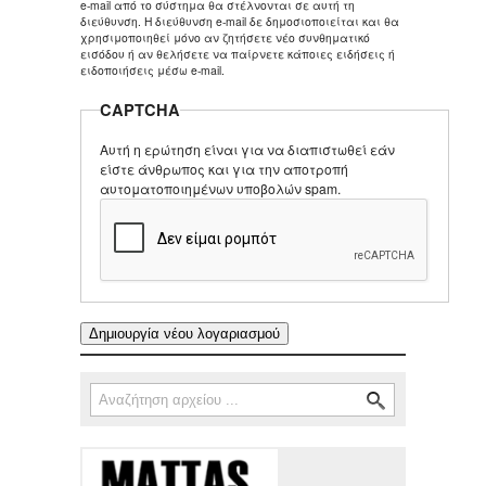
e-mail από το σύστημα θα στέλνονται σε αυτή τη
διεύθυνση. Η διεύθυνση e-mail δε δημοσιοποιείται και θα
χρησιμοποιηθεί μόνο αν ζητήσετε νέο συνθηματικό
εισόδου ή αν θελήσετε να παίρνετε κάποιες ειδήσεις ή
ειδοποιήσεις μέσω e-mail.
CAPTCHA
Αυτή η ερώτηση είναι για να διαπιστωθεί εάν
είστε άνθρωπος και για την αποτροπή
αυτοματοποιημένων υποβολών spam.
Αναζήτηση
Φόρμα αναζήτησης