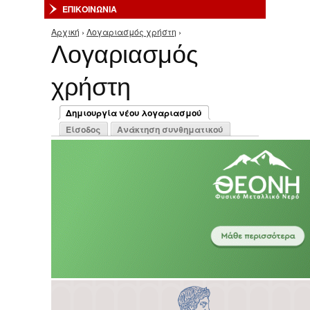
ΕΠΙΚΟΙΝΩΝΙΑ
Αρχική
›
Λογαριασμός χρήστη
›
Είστε εδώ
Λογαριασμός
χρήστη
Πρωτεύουσες καρτέλες
Δημιουργία νέου λογαριασμού
(ενεργή καρτέλα)
Είσοδος
Ανάκτηση συνθηματικού