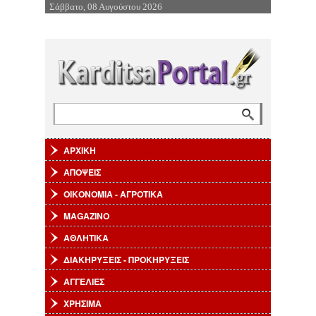
Σάββατο, 08 Αυγούστου 2026
Επιστροφή στην Πλοήγηση
Αναζήτηση
Φόρμα αναζήτησης
ΑΡΧΙΚΗ
ΑΠΟΨΕΙΣ
ΟΙΚΟΝΟΜΙΑ - ΑΓΡΟΤΙΚΑ
MAGAZINO
ΑΘΛΗΤΙΚΑ
ΔΙΑΚΗΡΥΞΕΙΣ - ΠΡΟΚΗΡΥΞΕΙΣ
ΑΓΓΕΛΙΕΣ
ΧΡΗΣΙΜΑ