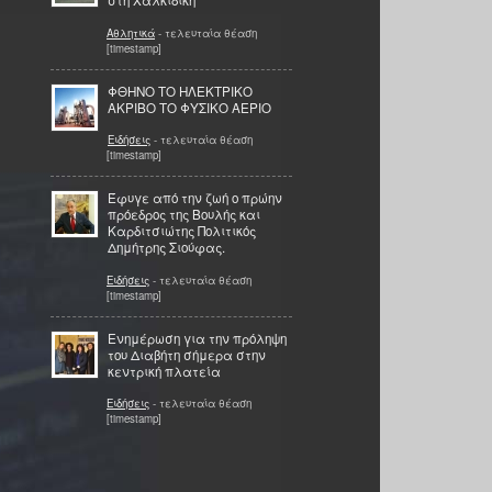
στη Χαλκιδική
Αθλητικά
- τελευταία θέαση
[timestamp]
ΦΘΗΝΟ ΤΟ ΗΛΕΚΤΡΙΚΟ
ΑΚΡΙΒΟ ΤΟ ΦΥΣΙΚΟ ΑΕΡΙΟ
Ειδήσεις
- τελευταία θέαση
[timestamp]
Έφυγε από την ζωή ο πρώην
πρόεδρος της Βουλής και
Καρδιτσιώτης Πολιτικός
Δημήτρης Σιούφας.
Ειδήσεις
- τελευταία θέαση
[timestamp]
Ενημέρωση για την πρόληψη
του Διαβήτη σήμερα στην
κεντρική πλατεία
Ειδήσεις
- τελευταία θέαση
[timestamp]