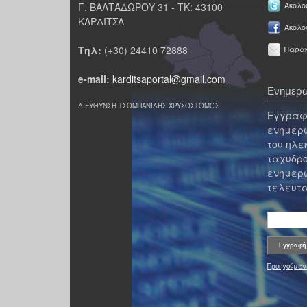
Γ. ΒΑΛΤΑΔΩΡΟΥ 31 - ΤΚ: 43100
Ακολου
ΚΑΡΔΙΤΣΑ
Ακολο
Τηλ:
(+30) 24410 72888
Παρακ
e-mail:
karditsaportal@gmail.com
Ενημερω
ΔΙΕΥΘΥΝΣΗ ΤΣΟΜΠΑΝΙΔΗΣ ΧΡΥΣΟΣΤΟΜΟΣ
Εγγραφε
ενημερω
του ηλε
ταχυδρο
ενημερω
τελευτα
Προηγούμεν