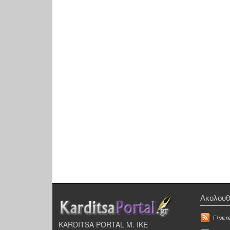
Ακολουθ
Γίνετ
KARDITSA PORTAL Μ. ΙΚΕ