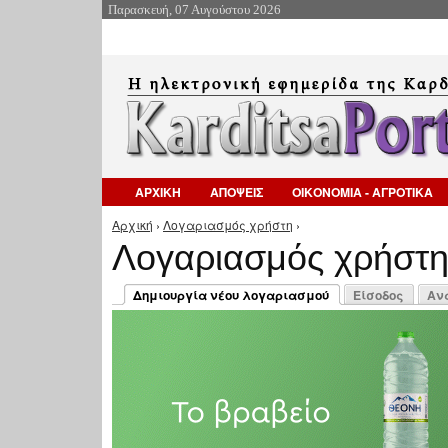
Παρασκευή, 07 Αυγούστου 2026
ΑΡΧΙΚΗ
ΑΠΟΨΕΙΣ
ΟΙΚΟΝΟΜΙΑ - ΑΓΡΟΤΙΚΑ
Αρχική
›
Λογαριασμός χρήστη
›
Είστε εδώ
Λογαριασμός χρήστ
Πρωτεύουσες καρτέλες
Δημιουργία νέου λογαριασμού
Είσοδος
Αν
(ενεργή καρτέλα)