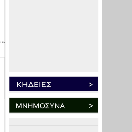
 e-
.
.