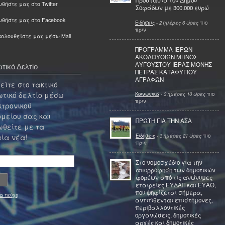
Προστασία του Δήμου
θήστε μας στο Twitter
Σοφάδων με 300.000 ευρώ
υθήστε μας στο Facebook
Ειδήσεις
-
2 ημέρες 6 ώρες
πιο
πριν
ολουθείστε μας μέσω Mail
ΠΡΟΓΡΑΜΜΑ ΙΕΡΩΝ
ΑΚΟΛΟΥΘΙΩΝ ΜΗΝΟΣ
ΑΥΓΟΥΣΤΟΥ ΙΕΡΑΣ ΜΟΝΗΣ
τικό Δελτίο
ΠΕΤΡΑΣ ΚΑΤΑΦΥΓΙΟΥ
ΑΓΡΑΦΩΝ
ίτε στο τακτικό
τικό δελτίο μέσω
Κοινωνικά
-
3 ημέρες 10 ώρες
πιο
πριν
κτρονικού
μείου σας και
ΠΡΩΤΗ ΓΙΑ ΤΗΝ ΑΣΑ
θείτε με τα
Ειδήσεις
-
3 ημέρες 21 ώρες
πιο
ία νέα!
πριν
Στο νομοσχέδιο για την
απορρόφηση των δημοτικών
φορέων από τις ανώνυμες
εταιρείες ΕΥΔΑΠ και ΕΥΑΘ,
που ψηφίζεται σήμερα,
α τεύχη
αντιτίθενται επιστήμονες,
περιβαλλοντικές
οργανώσεις, δημοτικές
αρχές και δημοτικές