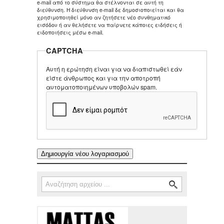
e-mail από το σύστημα θα στέλνονται σε αυτή τη
διεύθυνση. Η διεύθυνση e-mail δε δημοσιοποιείται και θα
χρησιμοποιηθεί μόνο αν ζητήσετε νέο συνθηματικό
εισόδου ή αν θελήσετε να παίρνετε κάποιες ειδήσεις ή
ειδοποιήσεις μέσω e-mail.
CAPTCHA
Αυτή η ερώτηση είναι για να διαπιστωθεί εάν
είστε άνθρωπος και για την αποτροπή
αυτοματοποιημένων υποβολών spam.
Αναζήτηση
Φόρμα αναζήτησης