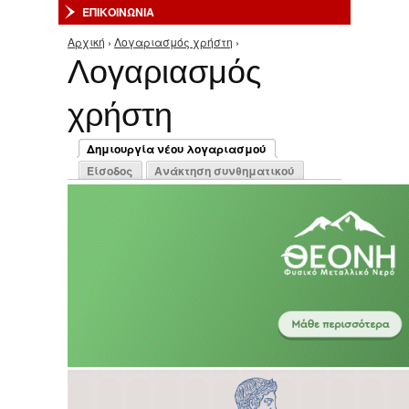
ΕΠΙΚΟΙΝΩΝΙΑ
Αρχική
›
Λογαριασμός χρήστη
›
Είστε εδώ
Λογαριασμός
χρήστη
Πρωτεύουσες καρτέλες
Δημιουργία νέου λογαριασμού
(ενεργή καρτέλα)
Είσοδος
Ανάκτηση συνθηματικού