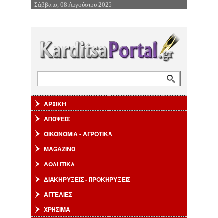
Σάββατο, 08 Αυγούστου 2026
Επιστροφή στην Πλοήγηση
Αναζήτηση
Φόρμα αναζήτησης
ΑΡΧΙΚΗ
ΑΠΟΨΕΙΣ
ΟΙΚΟΝΟΜΙΑ - ΑΓΡΟΤΙΚΑ
MAGAZINO
ΑΘΛΗΤΙΚΑ
ΔΙΑΚΗΡΥΞΕΙΣ - ΠΡΟΚΗΡΥΞΕΙΣ
ΑΓΓΕΛΙΕΣ
ΧΡΗΣΙΜΑ