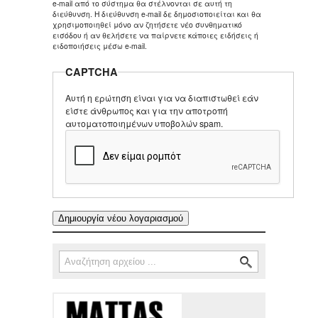
e-mail από το σύστημα θα στέλνονται σε αυτή τη
διεύθυνση. Η διεύθυνση e-mail δε δημοσιοποιείται και θα
χρησιμοποιηθεί μόνο αν ζητήσετε νέο συνθηματικό
εισόδου ή αν θελήσετε να παίρνετε κάποιες ειδήσεις ή
ειδοποιήσεις μέσω e-mail.
CAPTCHA
Αυτή η ερώτηση είναι για να διαπιστωθεί εάν
είστε άνθρωπος και για την αποτροπή
αυτοματοποιημένων υποβολών spam.
Αναζήτηση
Φόρμα αναζήτησης