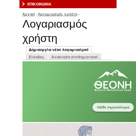
ΕΠΙΚΟΙΝΩΝΙΑ
Αρχική
›
Λογαριασμός χρήστη
›
Είστε εδώ
Λογαριασμός
χρήστη
Πρωτεύουσες καρτέλες
Δημιουργία νέου λογαριασμού
(ενεργή καρτέλα)
Είσοδος
Ανάκτηση συνθηματικού