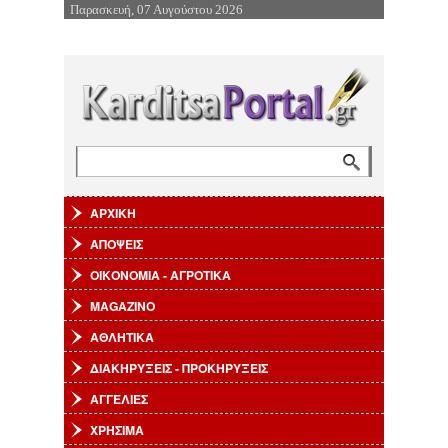
Παρασκευή, 07 Αυγούστου 2026
Επιστροφή στην Πλοήγηση
Αναζήτηση
Φόρμα αναζήτησης
ΑΡΧΙΚΗ
ΑΠΟΨΕΙΣ
ΟΙΚΟΝΟΜΙΑ - ΑΓΡΟΤΙΚΑ
MAGAZINO
ΑΘΛΗΤΙΚΑ
ΔΙΑΚΗΡΥΞΕΙΣ - ΠΡΟΚΗΡΥΞΕΙΣ
ΑΓΓΕΛΙΕΣ
ΧΡΗΣΙΜΑ