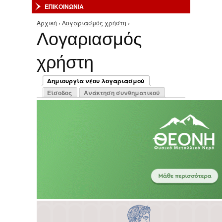
ΕΠΙΚΟΙΝΩΝΙΑ
Αρχική
›
Λογαριασμός χρήστη
›
Είστε εδώ
Λογαριασμός
χρήστη
Πρωτεύουσες καρτέλες
Δημιουργία νέου λογαριασμού
(ενεργή καρτέλα)
Είσοδος
Ανάκτηση συνθηματικού