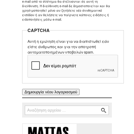
e-mail από το σύστημα θα στέλνονται σε αυτή τη
διεύθυνση. Η διεύθυνση e-mail δε δημοσιοποιείται και θα
χρησιμοποιηθεί μόνο αν ζητήσετε νέο συνθηματικό
εισόδου ή αν θελήσετε να παίρνετε κάποιες ειδήσεις ή
ειδοποιήσεις μέσω e-mail.
CAPTCHA
Αυτή η ερώτηση είναι για να διαπιστωθεί εάν
είστε άνθρωπος και για την αποτροπή
αυτοματοποιημένων υποβολών spam.
Αναζήτηση
Φόρμα αναζήτησης