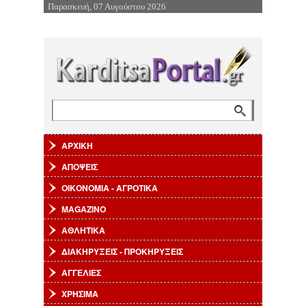
Παρασκευή, 07 Αυγούστου 2026
Επιστροφή στην Πλοήγηση
Αναζήτηση
Φόρμα αναζήτησης
ΑΡΧΙΚΗ
ΑΠΟΨΕΙΣ
ΟΙΚΟΝΟΜΙΑ - ΑΓΡΟΤΙΚΑ
MAGAZINO
ΑΘΛΗΤΙΚΑ
ΔΙΑΚΗΡΥΞΕΙΣ - ΠΡΟΚΗΡΥΞΕΙΣ
ΑΓΓΕΛΙΕΣ
ΧΡΗΣΙΜΑ