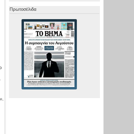
Πρωτοσέλιδα
ο
ν
ι.