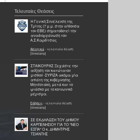
Τελευταίες Θεάσεις
Η Γενική Συνέλευση της
Τρίτης (7 μ.μ. στην αίθουσα
του ΕΒΕ) σηματοδοτεί την
αναδιοργάνωση του
Α.Σ.Καρδίτσας
Αθλητικά
- τελευταία θέαση
[timestamp]
ΣΤΑΙΚΟΥΡΑΣ Ξεχάστε την
αύξηση του κατώτατου
μισθού -ΣΥΡΙΖΑ ακόμα μία
απάτη της κυβέρνησης
Μητσοτάκη, μετά και το
φιάσκο με το κοινωνικό
μέρισμα.
Ειδήσεις
- τελευταία θέαση
[timestamp]
ΣΕ ΕΚΔΗΛΩΣΗ ΤΟΥ ΔΗΜΟΥ
ΚΑΡΠΕΝΗΣΙΟΥ ΓΙΑ ΤΟ "ΝΕΟ
ΕΣΠΑ" Ο κ. ΔΗΜΗΤΡΗΣ
ΤΣΙΑΝΤΗΣ