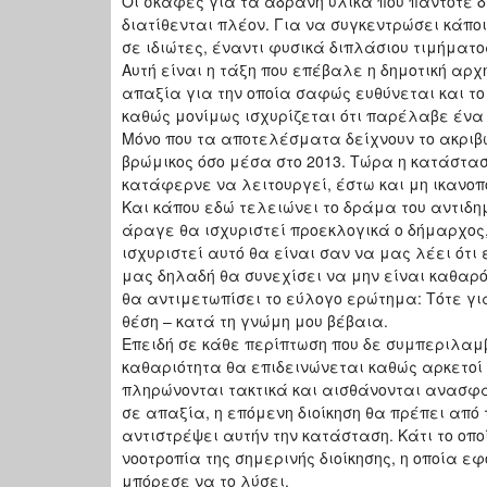
Οι σκάφες για τα αδρανή υλικά που πάντοτε δ
διατίθενται πλέον. Για να συγκεντρώσει κάπο
σε ιδιώτες, έναντι φυσικά διπλάσιου τιμήματο
Αυτή είναι η τάξη που επέβαλε η δημοτική αρχ
απαξία για την οποία σαφώς ευθύνεται και το 
καθώς μονίμως ισχυρίζεται ότι παρέλαβε έν
Μόνο που τα αποτελέσματα δείχνουν το ακριβώ
βρώμικος όσο μέσα στο 2013. Τώρα η κατάστα
κατάφερνε να λειτουργεί, έστω και μη ικανοπ
Και κάπου εδώ τελειώνει το δράμα του αντιδη
άραγε θα ισχυριστεί προεκλογικά ο δήμαρχος, π
ισχυριστεί αυτό θα είναι σαν να μας λέει ότ
μας δηλαδή θα συνεχίσει να μην είναι καθαρό
θα αντιμετωπίσει το εύλογο ερώτημα: Τότε γι
θέση – κατά τη γνώμη μου βέβαια.
Επειδή σε κάθε περίπτωση που δε συμπεριλαμ
καθαριότητα θα επιδεινώνεται καθώς αρκετοί 
πληρώνονται τακτικά και αισθάνονται ανασφαλ
σε απαξία, η επόμενη διοίκηση θα πρέπει από
αντιστρέψει αυτήν την κατάσταση. Κάτι το οπ
νοοτροπία της σημερινής διοίκησης, η οποία 
μπόρεσε να το λύσει.