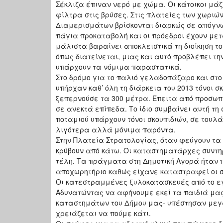
Σέκλιζα έπιναν νερό με χώμα. Οι κάτοικοι μά
φίλτρα στις βρύσες. Στις πλατείες των χωριώ
Διαμερισμάτων βρίσκονται διαρκώς σε απόγνωσ
πάγια προκαταβολή και οι πρόεδροι έχουν με
μάλιστα βαραίνει αποκλειστικά τη διοίκηση το
όπως διατείνεται, μιας και αυτό προβλέπει τ
υπάρχουν τα νόμιμα παραστατικά.
Στο δρόμο για το παλιό γελαδοπάζαρο και στο
υπήρχαν καθ’ όλη τη διάρκεια του 2013 τόνοι 
ξεπερνούσε τα 300 μέτρα. Έπειτα από προσωπ
σε ανεκτά επίπεδα. Το ίδιο συμβαίνει αυτή τη
ποταμιού υπάρχουν τόνοι σκουπιδιών, σε τουλά
λιγότερα αλλά μόνιμα παρόντα.
Στην Πλατεία Στρατολογίας, όταν φεύγουν τα
κρύβουν από κάτω. Οι καταστηματάρχες συντη
τέλη. Τα πράγματα στη Δημοτική Αγορά ήταν π
αποχωρητήριο καθώς είχανε καταστραφεί οι σω
Οι κατεστραμμένες ξυλοκατασκευές από το ε
Αδυνατώντας να αφήνουμε εκεί τα παιδιά μας 
καταστημάτων του Δήμου μας- υπέστησαν μεγά
χρειάζεται να πούμε κάτι.