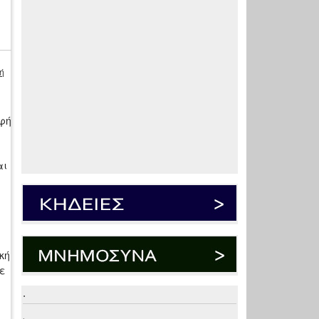
ή
οφή
αι
α
κή
ε
.
.