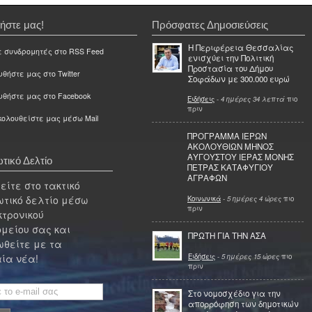
ήστε μας!
Πρόσφατες Δημοσιεύσεις
Η Περιφέρεια Θεσσαλίας
ε συνδρομητές στο RSS Feed
ενισχύει την Πολιτική
Προστασία του Δήμου
θήστε μας στο Twitter
Σοφάδων με 300.000 ευρώ
υθήστε μας στο Facebook
Ειδήσεις
-
4 ημέρες 34 λεπτά
πιο
πριν
ολουθείστε μας μέσω Mail
ΠΡΟΓΡΑΜΜΑ ΙΕΡΩΝ
ΑΚΟΛΟΥΘΙΩΝ ΜΗΝΟΣ
ΑΥΓΟΥΣΤΟΥ ΙΕΡΑΣ ΜΟΝΗΣ
τικό Δελτίο
ΠΕΤΡΑΣ ΚΑΤΑΦΥΓΙΟΥ
ΑΓΡΑΦΩΝ
ίτε στο τακτικό
τικό δελτίο μέσω
Κοινωνικά
-
5 ημέρες 4 ώρες
πιο
πριν
κτρονικού
μείου σας και
ΠΡΩΤΗ ΓΙΑ ΤΗΝ ΑΣΑ
θείτε με τα
Ειδήσεις
-
5 ημέρες 15 ώρες
πιο
ία νέα!
πριν
Στο νομοσχέδιο για την
απορρόφηση των δημοτικών