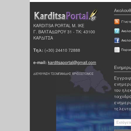
Ακολουθ
Γίνετ
KARDITSA PORTAL Μ. ΙΚΕ
Γ. ΒΑΛΤΑΔΩΡΟΥ 31 - ΤΚ: 43100
Ακολου
ΚΑΡΔΙΤΣΑ
Ακολο
Τηλ:
(+30) 24410 72888
Παρακ
e-mail:
karditsaportal@gmail.com
Ενημερω
ΔΙΕΥΘΥΝΣΗ ΤΣΟΜΠΑΝΙΔΗΣ ΧΡΥΣΟΣΤΟΜΟΣ
Εγγραφε
ενημερω
του ηλε
ταχυδρο
ενημερω
τελευτα