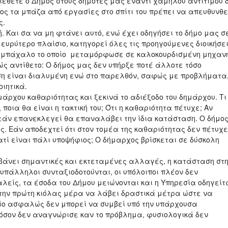
ιέθετε ο Δήμος στους δημότες μας έναντι χαμηλού αντιτίμου 
ιος τα μπάζα από εργασίες στο σπίτι του πρέπει να απευθυνθε
ς.
ή. Και σα να μη φτάνει αυτό, ενώ έχει οδηγήσει το δήμο μας σ
ευρύτερο πλαίσιο, κατηγορεί όλες τις προηγούμενες διοικήσε
α μπάχαλο το οποίο μεταμόρφωσε σε καλοκουρδισμένη μηχανή
ς αντίθετο: Ο δήμος μας δεν υπήρξε ποτέ άλλοτε τόσο
ση είναι διαλυμένη ενώ στο παρελθόν, σαφώς με προβλήματα
οιητικά.
μάρχου καθαριότητας και ξεκινά το αδιέξοδο του δημάρχου. Τι
οια θα είναι η τακτική του; Ότι η καθαριότητα πέτυχε; Αν
ι εάν επανεκλεγεί θα επαναλάβει την ίδια κατάσταση. Ο δήμο
ς. Εάν αποδεχτεί ότι στον τομέα της καθαριότητας δεν πέτυχε
ατί είναι πάλι υποψήφιος; Ο δήμαρχος βρίσκεται σε δύσκολη
βάνει σημαντικές και εκτεταμένες αλλαγές, η κατάσταση στ
υπάλληλοι συνταξιοδοτούνται, οι υπόλοιποι πλέον δεν
είς, τα έσοδα του Δήμου μειώνονται και η Υπηρεσία οδηγείτ
 την πρώτη κιόλας μέρα να λάβει δραστικά μέτρα ώστε να
οίο ασφαλώς δεν μπορεί να συμβεί υπό την υπάρχουσα
εφόσον δεν αναγνώρισε καν το πρόβλημα, φυσιολογικά δεν