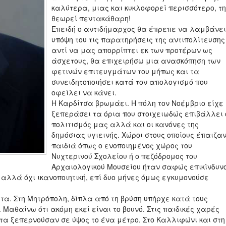
καλύτερα, μιας και κυκλοφορεί περισσότερο, τη
θεωρεί πεντακάθαρη!
Επειδή ο αντιδήμαρχος θα έπρεπε να λαμβάνει
υπόψη του τις παρατηρήσεις της αντιπολίτευσης
αντί να μας απορρίπτει εκ των προτέρων ως
άσχετους, θα επιχειρήσω μια ανασκόπηση των
φετινών επιτευγμάτων του μήπως και τα
συνειδητοποιήσει κατά τον απολογισμό που
οφείλει να κάνει.
Η Καρδίτσα βρωμάει. Η πόλη τον Νοέμβριο είχε
ξεπεράσει τα όρια που στοιχειωδώς επιβάλλει 
πολιτισμός μας αλλά και οι κανόνες της
δημόσιας υγιεινής. Χώροι στους οποίους έπαιζα
παιδιά όπως ο ενοποιημένος χώρος του
Νυχτερινού Σχολείου ή ο πεζόδρομος του
Αρχαιολογικού Μουσείου ήταν σαφώς επικίνδυνο
 αλλά όχι ικανοποιητική, επί δυο μήνες όμως εγκυμονούσε
τα. Στη Μητρόπολη, δίπλα από τη βρύση υπήρχε κατά τους
 Μαθαίνω ότι ακόμη εκεί είναι το βουνό. Στις παιδικές χαρές
τα ξεπερνούσαν σε ύψος το ένα μέτρο. Στο Καλλιφώνι και στη