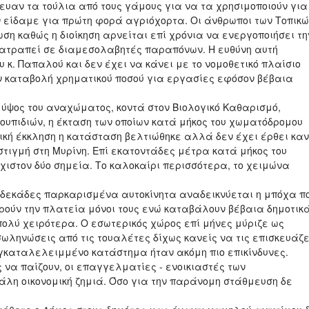
ζευαν τα τούλια από τους γάμους για να τα χρησιμοποιούν για
ν είδαμε για πρώτη φορά αγριόχορτα. Οι άνθρωποι των Τοπικ
η καθώς η διοίκηση αρνείται επί χρόνια να ενεργοποιήσει τη
τατραπεί σε διαμεσολαβητές παραπόνων. Η ευθύνη αυτή
υ κ. Παπαλού και δεν έχει να κάνει με το νομοθετικό πλαίσιο
ην καταβολή χρηματικού ποσού για εργασίες εφόσον βέβαια
 ύψος του αναχώματος, κοντά στον Βιολογικό Καθαρισμό,
σκουπιδιών, η έκταση των οποίων κατά μήκος του χωματόδρομου
ική έκκληση η κατάσταση βελτιώθηκε αλλά δεν έχει έρθει καν
 στιγμή στη Μυρίνη. Επί εκατοντάδες μέτρα κατά μήκος του
χιστον δύο σημεία. Το καλοκαίρι περισσότερα, το χειμώνα
 δεκάδες παρκαρισμένα αυτοκίνητα αναδεικνύεται η μπόχα π
ρούν την πλατεία μόνοι τους ενώ καταβάλουν βέβαια δημοτικ
ολύ χειρότερα. Ο εσωτερικός χώρος επί μήνες μύριζε ως
ληνώσεις από τις τουαλέτες δίχως κανείς να τις επισκευάζε
γκαταλελειμμένο κατάστημα ήταν ακόμη πιο επικίνδυνες.
να παίζουν, οι επαγγελματίες - ενοικιαστές των
λη οικονομική ζημιά. Όσο για την παράνομη στάθμευση δε