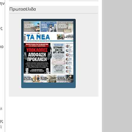
ην
Πρωτοσέλιδα
ως
ιο
ο
ι
ης
ί