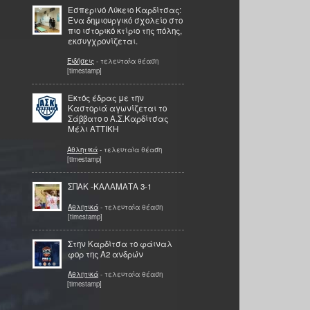
Εσπερινό Λύκειο Καρδίτσας:
Ένα δημιουργικό σχολείο στο
πιο ιστορικό κτίριο της πόλης,
εκσυγχρονίζεται.
Ειδήσεις
- τελευταία θέαση
[timestamp]
Εκτός έδρας με την
Καστοριά αγωνίζεται το
Σάββατο ο Α.Σ.Καρδίτσας
Μέλι ΑΤΤΙΚΗ
Αθλητικά
- τελευταία θέαση
[timestamp]
ΣΠΑΚ -ΚΑΛΑΜΑΤΑ 3-1
Αθλητικά
- τελευταία θέαση
[timestamp]
Στην Καρδίτσα το φάιναλ
φορ της Α2 ανδρών
Αθλητικά
- τελευταία θέαση
[timestamp]