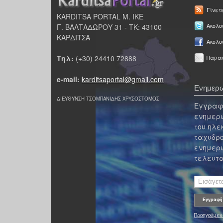
Γίνετ
KARDITSA PORTAL Μ. ΙΚΕ
Γ. ΒΑΛΤΑΔΩΡΟΥ 31 - ΤΚ: 43100
Ακολου
ΚΑΡΔΙΤΣΑ
Ακολο
Τηλ:
(+30) 24410 72888
Παρακ
e-mail:
karditsaportal@gmail.com
Ενημερω
ΔΙΕΥΘΥΝΣΗ ΤΣΟΜΠΑΝΙΔΗΣ ΧΡΥΣΟΣΤΟΜΟΣ
Εγγραφε
ενημερω
του ηλε
ταχυδρο
ενημερω
τελευτα
Προηγούμεν