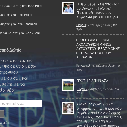
Η Περιφέρεια Θεσσαλίας
ε συνδρομητές στο RSS Feed
ενισχύει την Πολιτική
Προστασία του Δήμου
θήστε μας στο Twitter
Σοφάδων με 300.000 ευρώ
υθήστε μας στο Facebook
Ειδήσεις
-
3 ημέρες 5 ώρες
πιο
πριν
ολουθείστε μας μέσω Mail
ΠΡΟΓΡΑΜΜΑ ΙΕΡΩΝ
ΑΚΟΛΟΥΘΙΩΝ ΜΗΝΟΣ
ΑΥΓΟΥΣΤΟΥ ΙΕΡΑΣ ΜΟΝΗΣ
τικό Δελτίο
ΠΕΤΡΑΣ ΚΑΤΑΦΥΓΙΟΥ
ΑΓΡΑΦΩΝ
ίτε στο τακτικό
τικό δελτίο μέσω
Κοινωνικά
-
4 ημέρες 9 ώρες
πιο
πριν
κτρονικού
μείου σας και
ΠΡΩΤΗ ΓΙΑ ΤΗΝ ΑΣΑ
θείτε με τα
Ειδήσεις
-
4 ημέρες 19 ώρες
πιο
ία νέα!
πριν
Στο νομοσχέδιο για την
απορρόφηση των δημοτικών
φορέων από τις ανώνυμες
εταιρείες ΕΥΔΑΠ και ΕΥΑΘ,
που ψηφίζεται σήμερα,
α τεύχη
αντιτίθενται επιστήμονες,