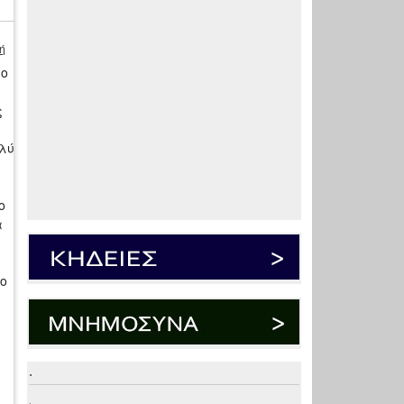
ή
ίο
ς
ολύ
ο
α
πο
.
.