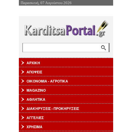
Παρασκευή, 07 Αυγούστου 2026
Επιστροφή στην Πλοήγηση
Αναζήτηση
Φόρμα αναζήτησης
ΑΡΧΙΚΗ
ΑΠΟΨΕΙΣ
ΟΙΚΟΝΟΜΙΑ - ΑΓΡΟΤΙΚΑ
MAGAZINO
ΑΘΛΗΤΙΚΑ
ΔΙΑΚΗΡΥΞΕΙΣ - ΠΡΟΚΗΡΥΞΕΙΣ
ΑΓΓΕΛΙΕΣ
ΧΡΗΣΙΜΑ