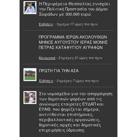
Η Περιφέρεια Θεσσαλίας ενισχύει
την Πολιτική Προστασία του Δήμου
Σοφάδων με 300.000 ευρώ
Ειδήσεις
-
πιο πριν
1ημέρα 17 ώρες
ΠΡΟΓΡΑΜΜΑ ΙΕΡΩΝ ΑΚΟΛΟΥΘΙΩΝ
ΜΗΝΟΣ ΑΥΓΟΥΣΤΟΥ ΙΕΡΑΣ ΜΟΝΗΣ
ΠΕΤΡΑΣ ΚΑΤΑΦΥΓΙΟΥ ΑΓΡΑΦΩΝ
Κοινωνικά
-
πιο πριν
2 ημέρες 21 ώρες
ΠΡΩΤΗ ΓΙΑ ΤΗΝ ΑΣΑ
Ειδήσεις
-
πιο πριν
3 ημέρες 7 ώρες
Στο νομοσχέδιο για την απορρόφηση
των δημοτικών φορέων από τις
ανώνυμες εταιρείες ΕΥΔΑΠ και
ΕΥΑΘ, που ψηφίζεται σήμερα,
αντιτίθενται επιστήμονες,
περιβαλλοντικές οργανώσεις,
δημοτικές αρχές και δημοτικές
επιχειρήσεις ύδρευσης