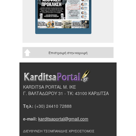
Επιστροφή στην κορυφή
KARDITSA PORTAL Μ. ΙΚΕ
Γ. ΒΑΛΤΑΔΩΡΟΥ 31 - ΤΚ: 43100 ΚΑΡΔΙΤΣΑ
Τηλ:
(+30) 24410 72888
e-mail:
karditsaportal@gmail.com
ΔΙΕΥΘΥΝΣΗ ΤΣΟΜΠΑΝΙΔΗΣ ΧΡΥΣΟΣΤΟΜΟΣ