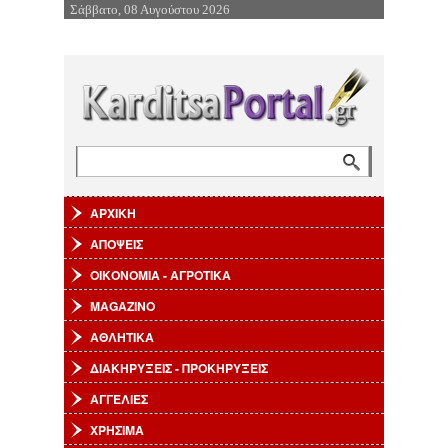
Σάββατο, 08 Αυγούστου 2026
Επιστροφή στην Πλοήγηση
Αναζήτηση
Φόρμα αναζήτησης
ΑΡΧΙΚΗ
ΑΠΟΨΕΙΣ
ΟΙΚΟΝΟΜΙΑ - ΑΓΡΟΤΙΚΑ
MAGAZINO
ΑΘΛΗΤΙΚΑ
ΔΙΑΚΗΡΥΞΕΙΣ - ΠΡΟΚΗΡΥΞΕΙΣ
ΑΓΓΕΛΙΕΣ
ΧΡΗΣΙΜΑ