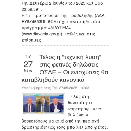
την Δευτέρα 2 Ιουνίου του 2025 και ώρα
23:59,59΄΄.
Η 1 η τροποποίηση της Πρόσκλησης (ΑΔΑ:
ΡΥ6Ζ4653ΠΓ-6ΦΔ) έχει αναρτηθεί στο
πρόγραμμα «ΔΙΑΥΓΕΙΑ»
(
www.diavgeia.gov.gr
), καθώς και στις
επίσημες
Τρί
Τέλος η “τεχνική λύση”
27
στις φετινές δηλώσεις
Μάιος
ΟΣΔΕ – Οι ενισχύσεις θα
καταβληθούν κανονικά
Υποβλήθηκε στις Τρί, 27/05/2025 - 10:03.
Τέλος στη
δυνατότητα
κτηνοτρόφων να
δηλώνουν
βοσκοτόπους μακριά από την περιοχή
δραστηριότητάς τους μπαίνει από φέτος,