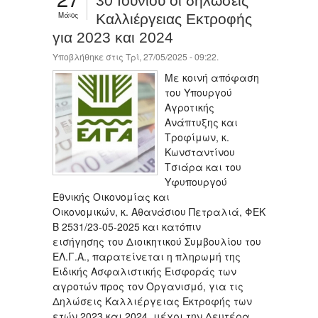
30 Ιουνίου οι δηλώσεις
Μάιος
Καλλιέργειας Εκτροφής
για 2023 και 2024
Υποβλήθηκε στις Τρί, 27/05/2025 - 09:22.
Με κοινή απόφαση
του Υπουργού
Αγροτικής
Ανάπτυξης και
Τροφίμων, κ.
Κωνσταντίνου
Τσιάρα και του
Υφυπουργού
Εθνικής Οικονομίας και
Οικονομικών, κ. Αθανάσιου Πετραλιά, ΦΕΚ
Β 2531/23-05-2025 και κατόπιν
εισήγησης του Διοικητικού Συμβουλίου του
ΕΛ.Γ.Α., παρατείνεται η πληρωμή της
Ειδικής Ασφαλιστικής Εισφοράς των
αγροτών προς τον Οργανισμό, για τις
Δηλώσεις Καλλιέργειας Εκτροφής των
ετών 2023 και 2024, μέχρι την Δευτέρα