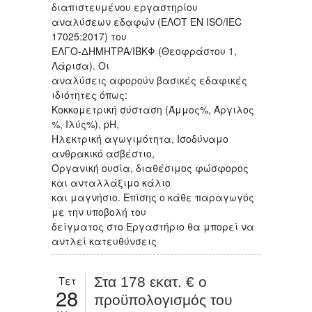
διαπιστευμένου εργαστηρίου
αναλύσεων εδαφών (ΕΛΟΤ ΕΝ ISO/IEC
17025:2017) του
ΕΛΓΟ-ΔΗΜΗΤΡΑ/ΙΒΚΦ (Θεοφράστου 1,
Λάρισα). Οι
αναλύσεις αφορούν βασικές εδαφικές
ιδιότητες όπως:
Κοκκομετρική σύσταση (Άμμος%, Άργιλος
%, Ιλύς%), pH,
Ηλεκτρική αγωγιμότητα, Ισοδύναμο
ανθρακικό ασβέστιο,
Οργανική ουσία, διαθέσιμος φώσφορος
και ανταλλάξιμο κάλιο
και μαγνήσιο. Επίσης ο κάθε παραγωγός
με την υποβολή του
δείγματος στο Εργαστήριο θα μπορεί να
αντλεί κατευθύνσεις
Τετ
Στα 178 εκατ. € ο
28
προϋπολογισμός του