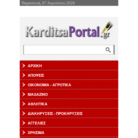
Παρασκευή, 07 Αυγούστου 2026
Επιστροφή στην Πλοήγηση
Αναζήτηση
Φόρμα αναζήτησης
ΑΡΧΙΚΗ
ΑΠΟΨΕΙΣ
ΟΙΚΟΝΟΜΙΑ - ΑΓΡΟΤΙΚΑ
MAGAZINO
ΑΘΛΗΤΙΚΑ
ΔΙΑΚΗΡΥΞΕΙΣ - ΠΡΟΚΗΡΥΞΕΙΣ
ΑΓΓΕΛΙΕΣ
ΧΡΗΣΙΜΑ